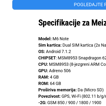
POGLEDAJTE 
Specifikacije za Me
Model:
M6 Note
Sim kartica:
Dual SIM kartica (2x N
OS:
Android 7.1.2
CHIPSET
: MSM8953 Snapdragon 6
CPU:
MSM8953 (8-jezgreni ARM Co
GPU:
Adreno 506
RAM:
4 GB
ROM:
64 GB
Proširiva memorija:
Da (Micro SD)
Povezivost:
GPS, Wi-Fi (802.11 b/g/n
-2G:
GSM 850 / 900 / 1800 / 1900