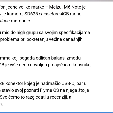
fon jedne velike marke – Meizu. M6 Note je
dvije kamere, SD625
chipsetom
4GB radne
flash
memorije.
u mid do high grupu sa svojim specifikacijama
i problema pri pokretanju većine današnjih
mma koji pogađa odličan balans između
GB je više nego dovoljno prosječnom korisniku,
USB konektor kojeg je nadmašio USB-C, bar u
e stavio svoj poznati Flyme OS na njega što je
Sve ćemo to razgledati u recenziji, a
m.