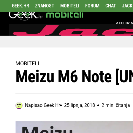
GEEK.HR
ZNANOST
MOBITELI
FORUM
CHAT
JACK
APLIKA
MOBITELI
Meizu M6 Note [
Napisao
Geek Hr
25 lipnja, 2018
2 min. čitanja