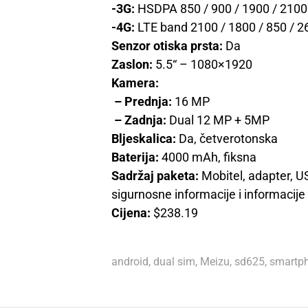
-3G:
HSDPA 850 / 900 / 1900 / 2100
-4G:
LTE band 2100 / 1800 / 850 / 26
Senzor otiska prsta:
Da
Zaslon:
5.5“ – 1080×1920
Kamera:
– Prednja:
16 MP
– Zadnja:
Dual 12 MP + 5MP
Bljeskalica:
Da, četverotonska
Baterija:
4000 mAh, fiksna
Sadržaj paketa:
Mobitel, adapter, USB
sigurnosne informacije i informacije 
Cijena:
$238.19
android
,
dual sim
,
Meizu
,
sd625
,
smartp