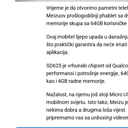
Vrijeme je da otvorimo pametni tele
Meizuov prošlogodišnji phablet sa 
memorije skupa sa 64GB korisničke
Ovaj mobitel lijepo upada u današnj
što praktički garantira da neće imat
aplikacija.
SD625 je vrhunski
chipset
od Qualco
performansi i potrošnje energije, 64
kao i 4GB radne memorije.
Nažalost, na njemu još stoji Micro 
mobilnom svijetu. Isto tako, Meizu j
nekima dobra a drugima loša vijest. 
pripremamo vas sa
unboxing
video