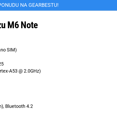
PONUDU NA GEARBESTU!
izu M6 Note
ano SIM)
25
rtex-A53 @ 2.0GHz)
), Bluetooth 4.2