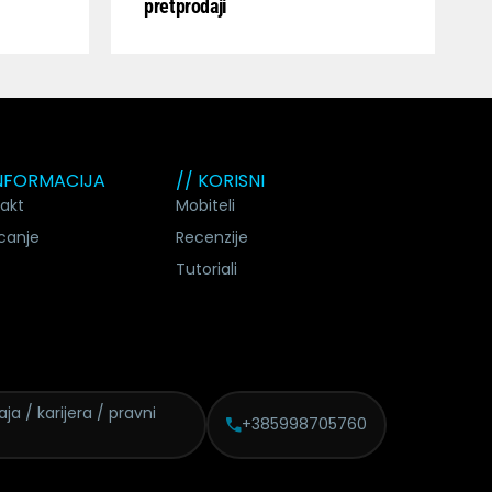
pretprodaji
INFORMACIJA
// KORISNI
akt
Mobiteli
canje
Recenzije
Tutoriali
daja /
karijera / pravni
+385998705760