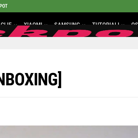
POT
CIJE
XIAOMI
SAMSUNG
TUTORIALI
OS
GeeK Mobiteli
UNBOXING]