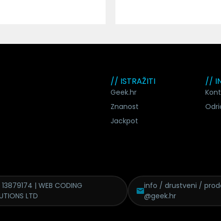
// ISTRAŽITI
// 
Geek.hr
Kont
Znanost
Odri
Jackpot
 13879174 | WEB CODING
info / drustveni / pro
UTIONS LTD
@geek.hr