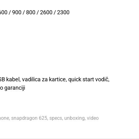
00 / 900 / 800 / 2600 / 2300
 kabel, vadilica za kartice, quick start vodič,
o garanciji
hone
,
snapdragon 625
,
specs
,
unboxing
,
video