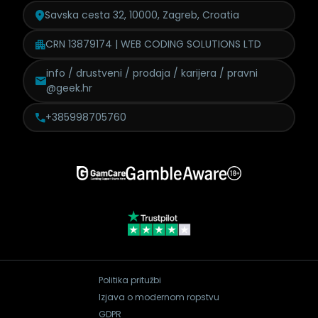
Savska cesta 32, 10000, Zagreb, Croatia
CRN 13879174 | WEB CODING SOLUTIONS LTD
info / drustveni / prodaja /
karijera / pravni
@geek.hr
+385998705760
Politika pritužbi
Izjava o modernom ropstvu
GDPR