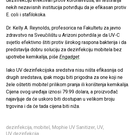
dezinfekciju efektivan protiv koronavirusa, ali testiranja
nekih nezavisnih institucija potvrđuju da je efikasan protiv
E. coli i stafilokoka.
Dr. Kelly A. Reynolds, profesorica na Fakultetu za javno
zdravstvo na Sveučilištu u Arizoni potvrdila je da UV-C
svjetlo efektivno štiti protiv širokog raspona bakterija i da
predstavlja dobru soluciju za dezinfekciju mobitela bez
upotrebe kemikalija, piše
Engadget
.
Iako UV dezinfekcijska sredstva nisu ništa efikasnija od
drugih sredstava, ipak mogu biti prigodna za one koji ne
žele oštetiti mobitel prilikom pranja ili korištenja kemikalija.
Cijena ovog uređaja iznosi 79.99 dolara, a proizvođač
najavljuje da će uskoro biti dostupan u velikom broju
trgovina i da će tada cijena biti niža.
dezinfekcija
,
mobitel
,
Mophie UV Sanitizer
,
UV
,
UV dezinfekcija