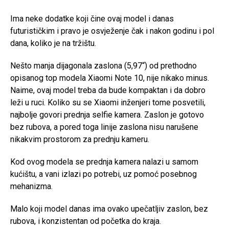
Ima neke dodatke koji čine ovaj model i danas
futurističkim i pravo je osvježenje čak i nakon godinu i pol
dana, koliko je na tržištu.
Nešto manja dijagonala zaslona (5,97“) od prethodno
opisanog top modela Xiaomi Note 10, nije nikako minus.
Naime, ovaj model treba da bude kompaktan i da dobro
leži u ruci. Koliko su se Xiaomi inženjeri tome posvetili,
najbolje govori prednja selfie kamera. Zaslon je gotovo
bez rubova, a pored toga linije zaslona nisu narušene
nikakvim prostorom za prednju kameru.
Kod ovog modela se prednja kamera nalazi u samom
kućištu, a vani izlazi po potrebi, uz pomoć posebnog
mehanizma.
Malo koji model danas ima ovako upečatljiv zaslon, bez
rubova, i konzistentan od početka do kraja.