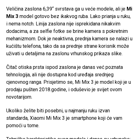
Veličina zaslona 6,39“ svrstava ga u veće modele, ali je
Mi
Mix 3
model gotovo bez ikakvog ruba. Lako prianja u ruku,
i nema notch. Linija zaslona nije isprekidana nikakvim
dodacima, a za selfie fotke se brine kamera s pokretnim
mehanizmom. Dok je neaktivna, prednja kamera se nalazi u
kućištu telefona, tako da sa prednje strane korisnik može
uživati u detaljima na zaslonu vrhunskog prikaza slike.
Čitač otiska prsta ispod zaslona je danas već poznata
tehnologija, ali nije dostupna kod uređaja srednjeg
cjenovnog ranga. Prisjetimo se, Mi Mix 3 je model koji je u
prodaju pušten 2018.godine, i oduševio je svijet ovom
novotarijom.
Ukoliko želite biti posebni, u najmanju ruku izvan
standarda, Xiaomi Mi Mix 3 je smartphone koji će vam
pomoći u tome.