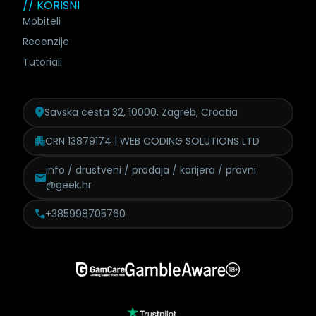
// KORISNI
Mobiteli
Recenzije
Tutoriali
Savska cesta 32, 10000, Zagreb, Croatia
CRN 13879174 | WEB CODING SOLUTIONS LTD
info / drustveni / prodaja /
karijera / pravni
@geek.hr
+385998705760