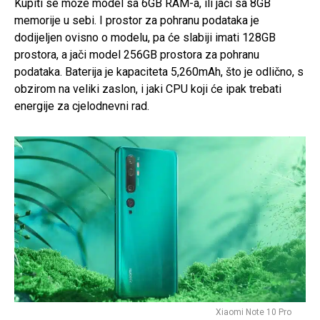
Kupiti se može model sa 6GB RAM-a, ili jači sa 8GB
memorije u sebi. I prostor za pohranu podataka je
dodijeljen ovisno o modelu, pa će slabiji imati 128GB
prostora, a jači model 256GB prostora za pohranu
podataka. Baterija je kapaciteta 5,260mAh, što je odlično, s
obzirom na veliki zaslon, i jaki CPU koji će ipak trebati
energije za cjelodnevni rad.
Xiaomi Note 10 Pro