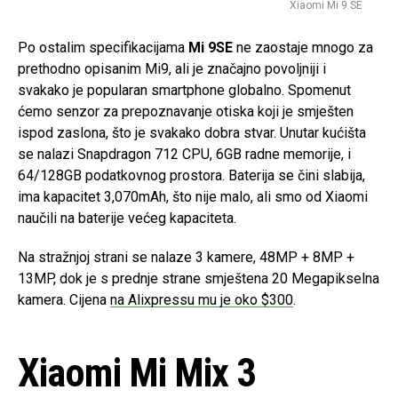
Xiaomi Mi 9 SE
Po ostalim specifikacijama
Mi 9SE
ne zaostaje mnogo za
prethodno opisanim Mi9, ali je značajno povoljniji i
svakako je popularan smartphone globalno. Spomenut
ćemo senzor za prepoznavanje otiska koji je smješten
ispod zaslona, što je svakako dobra stvar. Unutar kućišta
se nalazi Snapdragon 712 CPU, 6GB radne memorije, i
64/128GB podatkovnog prostora. Baterija se čini slabija,
ima kapacitet 3,070mAh, što nije malo, ali smo od Xiaomi
naučili na baterije većeg kapaciteta.
Na stražnjoj strani se nalaze 3 kamere, 48MP + 8MP +
13MP, dok je s prednje strane smještena 20 Megapikselna
kamera. Cijena
na Alixpressu mu je oko $300
.
Xiaomi Mi Mix 3