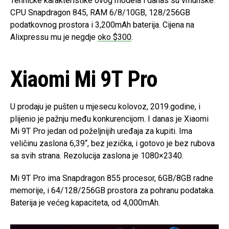
Tehničke karakteristike ovog modela i danas su vrhunske:
CPU Snapdragon 845, RAM 6/8/10GB, 128/256GB
podatkovnog prostora i 3,200mAh baterija. Cijena na
Alixpressu mu je negdje
oko $300
.
Xiaomi Mi 9T Pro
U prodaju je pušten u mjesecu kolovoz, 2019.godine, i
plijenio je pažnju među konkurencijom. I danas je Xiaomi
Mi 9T Pro jedan od poželjnijih uređaja za kupiti. Ima
veličinu zaslona 6,39“, bez jezička, i gotovo je bez rubova
sa svih strana. Rezolucija zaslona je 1080×2340.
Mi 9T Pro ima Snapdragon 855 procesor, 6GB/8GB radne
memorije, i 64/128/256GB prostora za pohranu podataka.
Baterija je većeg kapaciteta, od 4,000mAh.