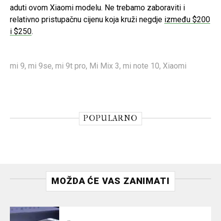
aduti ovom Xiaomi modelu. Ne trebamo zaboraviti i
relativno pristupačnu cijenu koja kruži negdje
između $200
i $250
.
mi 9
,
mi 9se
,
mi 9t pro
,
Mi Mix 3
,
mi note 10
,
Xiaomi
POPULARNO
MOŽDA ĆE VAS ZANIMATI