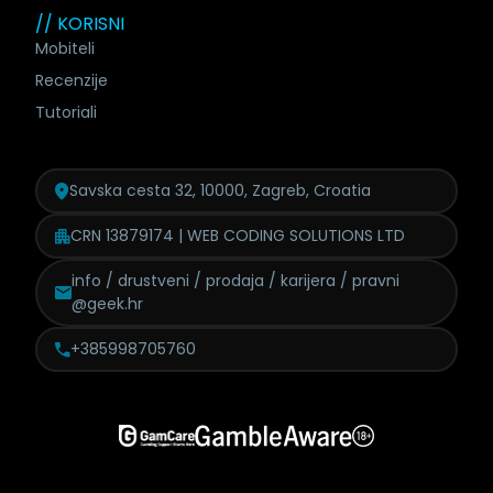
// KORISNI
Mobiteli
Recenzije
Tutoriali
Savska cesta 32, 10000, Zagreb, Croatia
CRN 13879174 | WEB CODING SOLUTIONS LTD
info / drustveni / prodaja /
karijera / pravni
@geek.hr
+385998705760