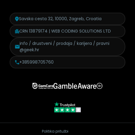
Savska cesta 32, 10000, Zagreb, Croatia
CRN 13879174 | WEB CODING SOLUTIONS LTD
info / drustveni / prodaja /
karijera / pravni
@geek.hr
+385998705760
Politika pritužbi