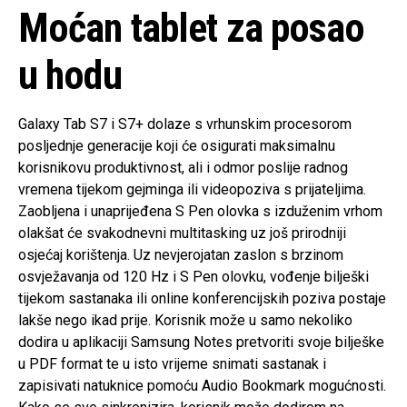
Moćan tablet za posao
u hodu
Galaxy Tab S7 i S7+ dolaze s vrhunskim procesorom
posljednje generacije koji će osigurati maksimalnu
korisnikovu produktivnost, ali i odmor poslije radnog
vremena tijekom gejminga ili videopoziva s prijateljima.
Zaobljena i unaprijeđena S Pen olovka s izduženim vrhom
olakšat će svakodnevni multitasking uz još prirodniji
osjećaj korištenja. Uz nevjerojatan zaslon s brzinom
osvježavanja od 120 Hz i S Pen olovku, vođenje bilješki
tijekom sastanaka ili online konferencijskih poziva postaje
lakše nego ikad prije. Korisnik može u samo nekoliko
dodira u aplikaciji Samsung Notes pretvoriti svoje bilješke
u PDF format te u isto vrijeme snimati sastanak i
zapisivati natuknice pomoću Audio Bookmark mogućnosti.