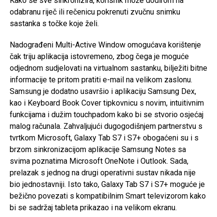
Kako se sve sinkronizira, korisnik može dodirom na
odabranu riječ ili rečenicu pokrenuti zvučnu snimku
sastanka s točke koje želi.
Nadograđeni Multi-Active Window omogućava korištenje
čak triju aplikacija istovremeno, zbog čega je moguće
odjednom sudjelovati na virtualnom sastanku, bilježiti bitne
informacije te pritom pratiti e-mail na velikom zaslonu.
Samsung je dodatno usavršio i aplikaciju Samsung Dex,
kao i Keyboard Book Cover tipkovnicu s novim, intuitivnim
funkcijama i dužim touchpadom kako bi se stvorio osjećaj
malog računala. Zahvaljujući dugogodišnjem partnerstvu s
tvrtkom Microsoft, Galaxy Tab S7 i S7+ obogaćeni su i s
brzom sinkronizacijom aplikacije Samsung Notes sa
svima poznatima Microsoft OneNote i Outlook. Sada,
prelazak s jednog na drugi operativni sustav nikada nije
bio jednostavniji. Isto tako, Galaxy Tab S7 i S7+ moguće je
bežično povezati s kompatibilnim Smart televizorom kako
bi se sadržaj tableta prikazao i na velikom ekranu.