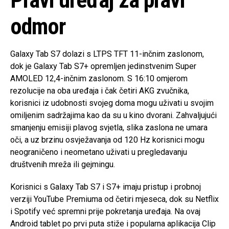
Pravi uređaj za pravi
odmor
Galaxy Tab S7 dolazi s LTPS TFT 11-inčnim zaslonom,
dok je Galaxy Tab S7+ opremljen jedinstvenim Super
AMOLED 12,4-inčnim zaslonom. S 16:10 omjerom
rezolucije na oba uređaja i čak četiri AKG zvučnika,
korisnici iz udobnosti svojeg doma mogu uživati u svojim
omiljenim sadržajima kao da su u kino dvorani. Zahvaljujući
smanjenju emisiji plavog svjetla, slika zaslona ne umara
oči, a uz brzinu osvježavanja od 120 Hz korisnici mogu
neograničeno i neometano uživati u pregledavanju
društvenih mreža ili gejmingu.
Korisnici s Galaxy Tab S7 i S7+ imaju pristup i probnoj
verziji YouTube Premiuma od četiri mjeseca, dok su Netflix
i Spotify već spremni prije pokretanja uređaja. Na ovaj
Android tablet po prvi puta stiže i popularna aplikacija Clip