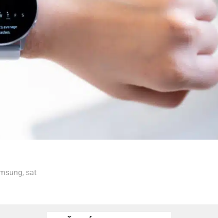
msung
,
sat