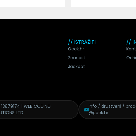
// ISTRAŽITI
// 
Geek.hr
Kont
Znanost
Odri
Jackpot
 13879174 | WEB CODING
info / drustveni / pro
UTIONS LTD
@geek.hr