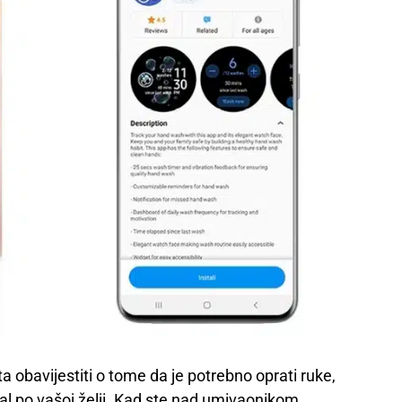
 obavijestiti o tome da je potrebno oprati ruke,
val po vašoj želji. Kad ste nad umivaonikom,