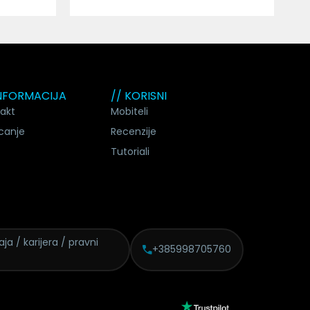
INFORMACIJA
// KORISNI
akt
Mobiteli
canje
Recenzije
Tutoriali
daja /
karijera / pravni
+385998705760