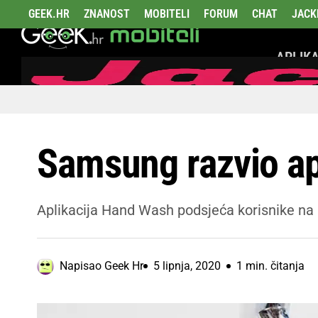
GEEK.HR
ZNANOST
MOBITELI
FORUM
CHAT
JACK
APLIKA
Samsung razvio ap
Aplikacija Hand Wash podsjeća korisnike na 
Napisao
Geek Hr
5 lipnja, 2020
1 min. čitanja