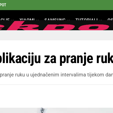
POT
CIJE
XIAOMI
SAMSUNG
TUTORIALI
OS
GeeK Mobiteli
likaciju za pranje ru
pranje ruku u ujednačenim intervalima tijekom da