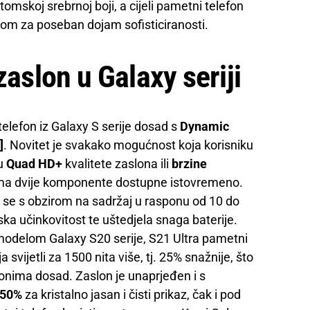
omskoj srebrnoj boji, a cijeli pametni telefon
m za poseban dojam sofisticiranosti.
zaslon u Galaxy seriji
telefon iz Galaxy S serije dosad s
Dynamic
]
. Novitet je svakako mogućnost koja korisniku
đu
Quad HD+
kvalitete zaslona ili
brzine
ima dvije komponente dostupne istovremeno.
 se s obzirom na sadržaj u rasponu od 10 do
ka učinkovitost te uštedjela snaga baterije.
odelom Galaxy S20 serije, S21 Ultra pametni
 svijetli za 1500 nita više, tj. 25% snažnije, što
onima dosad. Zaslon je unaprjeđen i s
 50%
za kristalno jasan i čisti prikaz, čak i pod