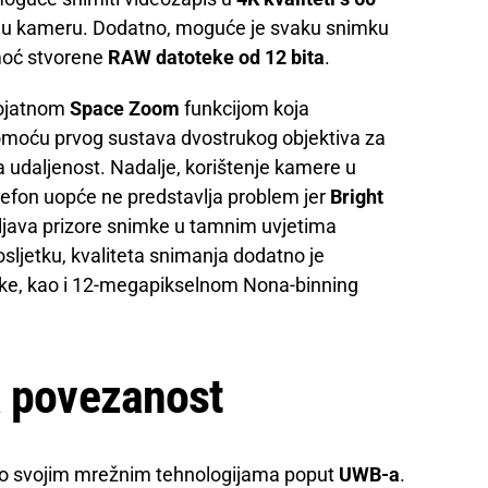
ažnju kameru. Dodatno, moguće je svaku snimku
omoć stvorene
RAW datoteke od 12 bita
.
rojatnom
Space Zoom
funkcijom koja
moću prvog sustava dvostrukog objektiva za
a udaljenost. Nadalje, korištenje kamere u
lefon uopće ne predstavlja problem jer
Bright
java prizore snimke u tamnim uvjetima
osljetku, kvaliteta snimanja dodatno je
ke, kao i 12-megapikselnom Nona-binning
a povezanost
 po svojim mrežnim tehnologijama poput
UWB-a
.