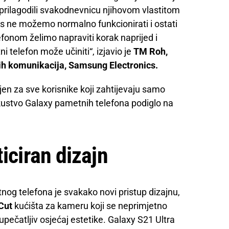
 prilagodili svakodnevnicu njihovom vlastitom
as ne možemo normalno funkcionirati i ostati
onom želimo napraviti korak naprijed i
telefon može učiniti“, izjavio je
TM Roh,
nih komunikacija, Samsung Electronics.
en za sve korisnike koji zahtijevaju samo
skustvo Galaxy pametnih telefona podiglo na
ticiran dizajn
g telefona je svakako novi pristup dizajnu,
Cut
kućišta za kameru koji se neprimjetno
upečatljiv osjećaj estetike. Galaxy S21 Ultra