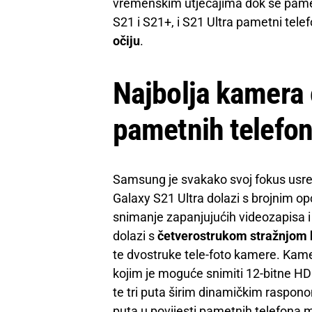
vremenskim utjecajima dok se pametn
S21 i S21+, i S21 Ultra pametni tel
očiju
.
Najbolja kamera
pametnih telefon
Samsung je svakako svoj fokus usr
Galaxy S21 Ultra dolazi s brojnim op
snimanje zapanjujućih videozapisa i f
dolazi s
četverostrukom stražnjo
te dvostruke tele-foto kamere. Kam
kojim je moguće snimiti 12-bitne HD
te tri puta širim dinamičkim raspono
puta u povijesti pametnih telefona 