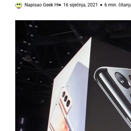
Napisao
Geek Hr
16 siječnja, 2021
6 min. čitanj