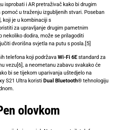
 isprobati i AR pretraživač kako bi drugim
a pomoć u traženju izgubljenih stvari. Poseban
]
, koji je u kombinaciji s
istiti za upravljanje drugim pametnim
nekoliko dodira, može se prilagoditi
učiti dvorišna svjetla na putu s posla.[5]
ih telefona koji podržava
Wi-Fi 6E
standard za
ičnu vezu[6], a neometanu zabavu svakako će
ko bi se tijekom uparivanja uštedjelo na
xy S21 Ultra koristi
Dual Bluetooth
® tehnologiju
jednom.
 Pen olovkom