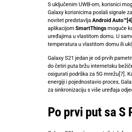
S uključenim UWB-om, korisnici mogu
Galaxy korisnicima poslali signale z
novitet predstavlja
Android Auto™[4
aplikacijom
SmartThings
moguće kor
uređajima u vlastitom domu. U samo 
temperatura u vlastitom domu ili uklj
Galaxy S21 jedan je od prvih pametn
do četiri puta bržu internetsku bež
osigurati podrška za 5G mrežu[7]. Ka
energiji i pojednostavio proces, Gala
za sinkronizaciju s više uređaja od
Po prvi put sa S