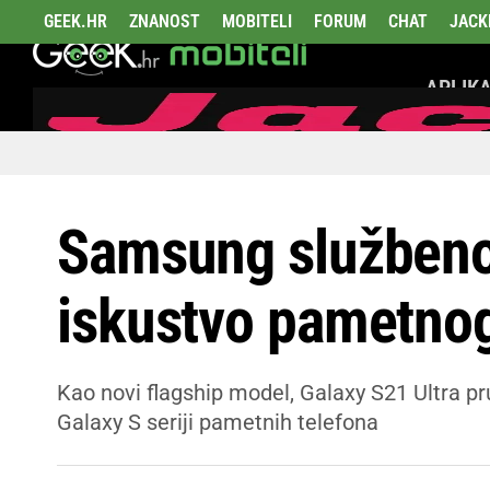
GEEK.HR
ZNANOST
MOBITELI
FORUM
CHAT
JACK
APLIKA
Samsung službeno 
iskustvo pametnog
Kao novi flagship model, Galaxy S21 Ultra pru
Galaxy S seriji pametnih telefona