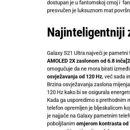
dostupan je u fantomskoj crnoj i fant
presvučen je luksuznom mat površno
Najinteligentniji 
Galaxy S21 Ultra najveći je pametni 
AMOLED 2X zaslonom od 6.8 inča[2
omogućuje da ne mora birati izme
osvježavanja od 120 Hz
, već sada 
Brzina osvježavanja zaslona mijenja
120 Hz kako bi se osigurala energets
Kada ga usporedimo s prethodnim m
telefon opremljen je bljeskalicom koja
je najjače na Galaxy pametnim telef
poboljšanim
omjerom kontrasta od