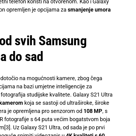
i telefon koristi na otvorenom. Kao i Galaxy
efon opremljen je opcijama za
smanjenje umora
 od svih Samsung
a do sad
edotočio na mogućnosti kamere, zbog čega
cijama na bazi umjetne inteligencije za
otografija studijske kvalitete. Galaxy S21 Ultra
m kamerom
koja se sastoji od ultraširoke, široke
era je opremljena pro senzorom od
108 MP
, s
R fotografije s 64 puta većim bogatstvom boja
m[3]. Uz Galaxy S21 Ultra, od sada je po prvi
moguće snimiti videozapis u
4K kvaliteti s 60