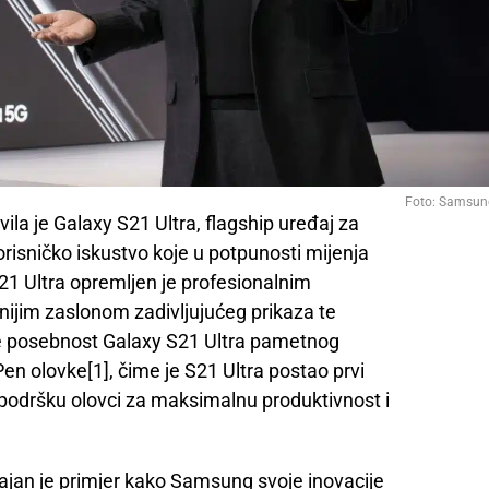
Foto: Samsun
la je Galaxy S21 Ultra, flagship uređaj za
risničko iskustvo koje u potpunosti mijenja
1 Ultra opremljen je profesionalnim
nijim zaslonom zadivljujućeg prikaza te
e posebnost Galaxy S21 Ultra pametnog
en olovke[1], čime je S21 Ultra postao prvi
 podršku olovci za maksimalnu produktivnost i
jajan je primjer kako Samsung svoje inovacije