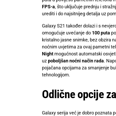
FPS-a
, što uključuje prednju i str
urediti i do najsitnijeg detalja uz p
Galaxy S21 također dolazi i s nevje
omogućuje uvećanje do
100 puta
po
kristalno jasne snimke, bez obzira n
noćnim uvjetima za ovaj pametni te
Night
mogućnost automatski osvjetl
uz
poboljšan noćni način rada
. Nap
pojačana opcijama za smanjenje bu
tehnologijom.
Odlične opcije z
Galaxy serija već je dobro poznata