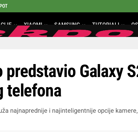
POT
CIJE
XIAOMI
SAMSUNG
TUTORIALI
OS
GeeK Mobiteli
predstavio Galaxy S2
 telefona
ža najnaprednije i najinteligentnije opcije kamere,