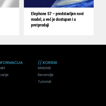
Elephone S7 – predstavljen novi
model, a već je dostupan i u
pretprodaji
INFORMACIJA
// KORISNI
akt
Mobiteli
canje
Recenzije
Tutoriali