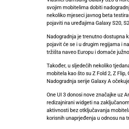
svojim mobitelima dobiti nadogradnj
nekoliko mjeseci javnog beta testira
pojaviti na uređajima Galaxy S20, S2
Nadogradnja je trenutno dostupna k
pojavit će se i u drugim regijama i 
tržišta naveo Europu i domaće južno-
Također, u sljedećih nekoliko tjedan
mobitela kao što su Z Fold 2, Z Flip,
Nadogradnja serije Galaxy A očekuje
One UI 3 donosi nove značajke uz And
redizajnirani widgeti na zaključano
aktivnosti bez otključavanja mobitela,
korisnih unaprjeđenja u odnosu na t