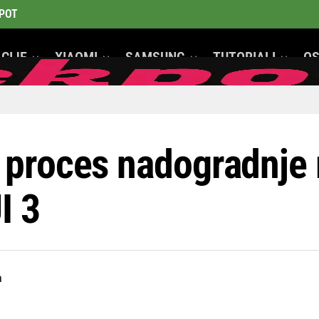
POT
CIJE
XIAOMI
SAMSUNG
TUTORIALI
OS
GeeK Mobiteli
proces nadogradnje 
I 3
a