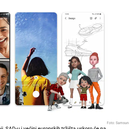
Foto: Samsun
, SAD-u i većini europskih tržišta uskoro će na