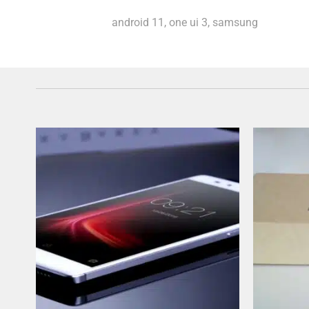
android 11
,
one ui 3
,
samsung