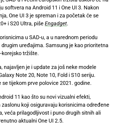
u softvera na Android 11 i One UI 3. Nakon
nja, One UI 3 je spreman i za početak će se
0+ i S20 Ultra, piše
Engadget
.
orisnicima u SAD-u, a u narednom periodu
na drugim uređajima. Samsung je kao prioritetna
korejsko tržište.
a, najavljen je i update za još neke modele
 Galaxy Note 20, Note 10, Fold i S10 seriju.
 se tijekom prve polovice 2021. godine.
roid 11 kao što su novi vizualni efekti,
m zaslonu koji osiguravaju korisnicima određene
 veća prilagodljivost i puno drugih sitnih ali
renutno aktualni One UI 2.5.