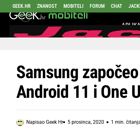
GEEK.HR
ZNANOST
MOBITELI
FORUM
CHAT
JACK
APLIKA
Samsung započeo 
Android 11 i One U
Napisao
Geek Hr
5 prosinca, 2020
1 min. čitanj