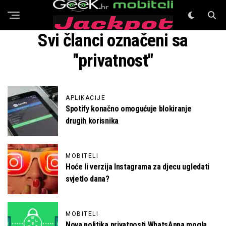
GeeK Mobiteli
Svi članci označeni sa
"privatnost"
APLIKACIJE
Spotify konačno omogućuje blokiranje
drugih korisnika
MOBITELI
Hoće li verzija Instagrama za djecu ugledati
svjetlo dana?
MOBITELI
Nova politika privatnosti WhatsAppa mogla