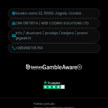
Savska cesta 32, 10000, Zagreb, Croatia
CRN 13879174 | WEB CODING SOLUTIONS LTD
info / drustveni / prodaja /
karijera / pravni
@geek.hr
+385998705760
Politika pritužbi
Izjava o modernom ropstvu