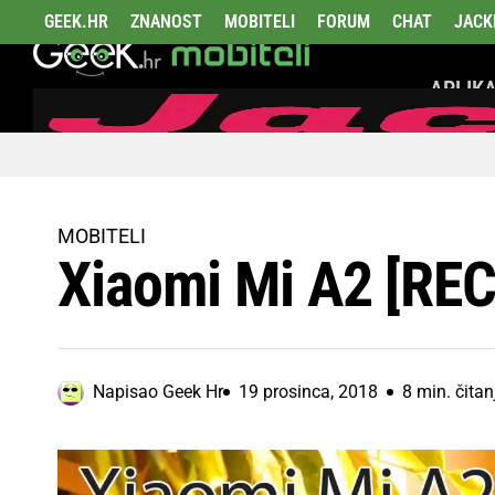
GEEK.HR
ZNANOST
MOBITELI
FORUM
CHAT
JACK
APLIKA
MOBITELI
Xiaomi Mi A2 [RE
Napisao
Geek Hr
19 prosinca, 2018
8 min. čitan