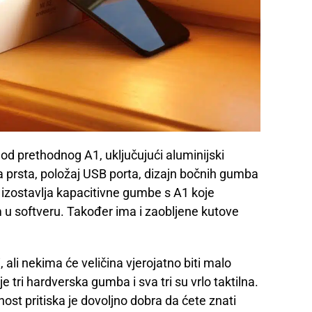
od prethodnog A1, uključujući aluminijski
ka prsta, položaj USB porta, dizajn bočnih gumba
 izostavlja kapacitivne gumbe s A1 koje
u softveru. Također ima i zaobljene kutove
i, ali nekima će veličina vjerojatno biti malo
tri hardverska gumba i sva tri su vrlo taktilna.
jenost pritiska je dovoljno dobra da ćete znati