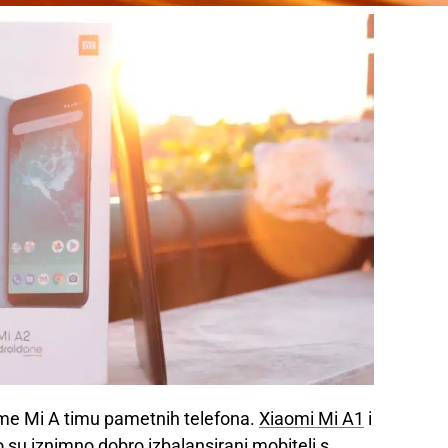
ome Mi A timu pametnih telefona.
Xiaomi Mi A1
i
 su iznimno dobro izbalansirani mobiteli s