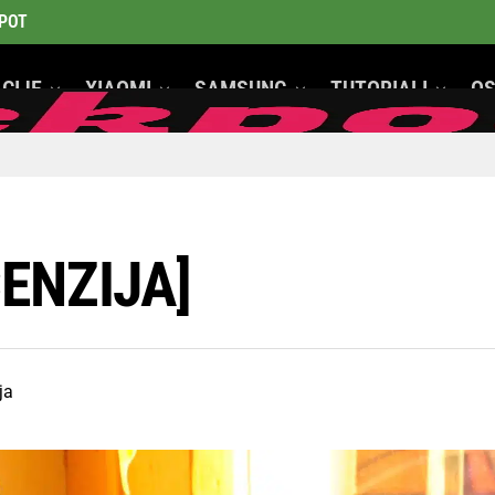
POT
CIJE
XIAOMI
SAMSUNG
TUTORIALI
OS
GeeK Mobiteli
CENZIJA]
ja