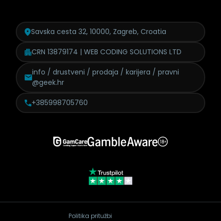
Savska cesta 32, 10000, Zagreb, Croatia
CRN 13879174 | WEB CODING SOLUTIONS LTD
info / drustveni / prodaja /
karijera / pravni
@geek.hr
+385998705760
Politika pritužbi