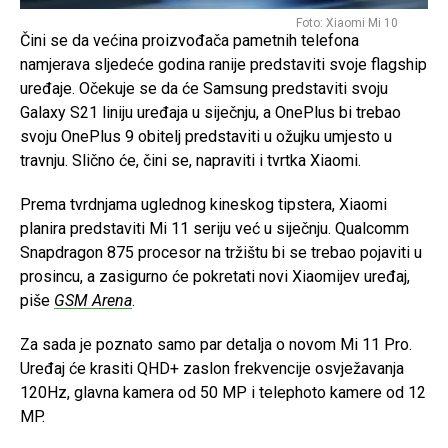
Foto: Xiaomi Mi 10
Čini se da većina proizvođača pametnih telefona
namjerava sljedeće godina ranije predstaviti svoje flagship
uređaje. Očekuje se da će Samsung predstaviti svoju
Galaxy S21 liniju uređaja u siječnju, a OnePlus bi trebao
svoju OnePlus 9 obitelj predstaviti u ožujku umjesto u
travnju. Slično će, čini se, napraviti i tvrtka Xiaomi.
Prema tvrdnjama uglednog kineskog tipstera, Xiaomi
planira predstaviti Mi 11 seriju već u siječnju. Qualcomm
Snapdragon 875 procesor na tržištu bi se trebao pojaviti u
prosincu, a zasigurno će pokretati novi Xiaomijev uređaj,
piše
GSM Arena
.
Za sada je poznato samo par detalja o novom Mi 11 Pro.
Uređaj će krasiti QHD+ zaslon frekvencije osvježavanja
120Hz, glavna kamera od 50 MP i telephoto kamere od 12
MP.