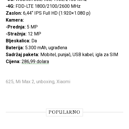
-4G:
FDD-LTE 1800/2100/2600 MHz
Zaslon:
6,44“ IPS Full HD (1.920×1.080 p)
Kamera:
-Prednja:
5 MP
-Stražnja:
12 MP
Bljeskalica:
Da
Baterija:
5.300 mAh, ugrađena
Sadržaj paketa:
Mobitel, punjač, USB kabel, igla za SIM
Cijena:
286,99 dolara
625
,
Mi Max 2
,
unboxing
,
Xiaomi
POPULARNO