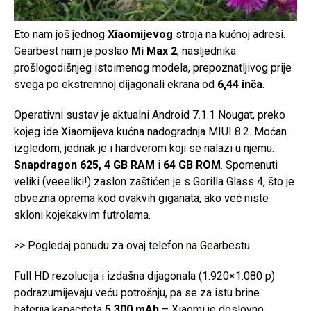
Eto nam još jednog
Xiaomijevog
stroja na kućnoj adresi.
Gearbest nam je poslao
Mi Max 2
, nasljednika
prošlogodišnjeg istoimenog modela, prepoznatljivog prije
svega po ekstremnoj dijagonali ekrana od
6,44 inča
.
Operativni sustav je aktualni Android 7.1.1 Nougat, preko
kojeg ide Xiaomijeva kućna nadogradnja MIUI 8.2. Moćan
izgledom, jednak je i hardverom koji se nalazi u njemu:
Snapdragon 625, 4 GB RAM
i
64 GB ROM
. Spomenuti
veliki (veeeliki!) zaslon zaštićen je s Gorilla Glass 4, što je
obvezna oprema kod ovakvih giganata, ako već niste
skloni kojekakvim futrolama.
>>
Pogledaj ponudu za ovaj telefon na Gearbestu
Full HD rezolucija i izdašna dijagonala (1.920×1.080 p)
podrazumijevaju veću potrošnju, pa se za istu brine
baterija kapaciteta
5.300 mAh
– Xiaomi je doslovno