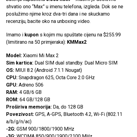
shvatio ono “Max” u imenu telefona, izgleda. Dok se ne
poslužimo njime kroz dva-tri dana i ne skuckamo
recenziju, bacite oko na unboxing video.
Imamo i
kupon
s kojim mu spuštate cijenu na $255.99
(limitirano na 50 primjeraka):
KMMax2
Model:
Xiaomi Mi Max 2
Sim kartica:
Dual SIM dual standby. Dual Micro SIM
OS:
MIUI 8.2 (Android 7.1.1 Nougat)
CPU:
Snapdragon 625, Octa Core 2.0 GHz
GPU:
Adreno 506
RAM:
4 GB/6 GB
ROM:
64 GB/128 GB
Proširiva memorija:
Da, do 128 GB
Povezivost:
GPS, A-GPS, Bluetooth 4.2, Wi-Fi (802.11
a/b/g/n/ac)
-2G:
GSM 900/1800/1900 MHz
-3G:
WCDMA 850/900/1900/2100 MHz