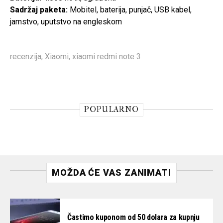
Sadržaj paketa:
Mobitel, baterija, punjač, USB kabel,
jamstvo, uputstvo na engleskom
recenzija
,
Xiaomi
,
xiaomi redmi note 3
POPULARNO
MOŽDA ĆE VAS ZANIMATI
Častimo kuponom od 50 dolara za kupnju