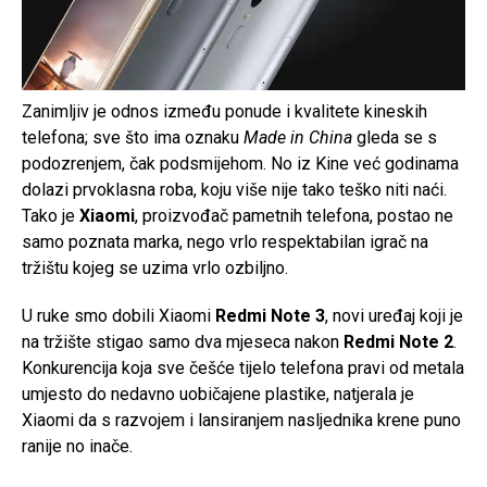
Zanimljiv je odnos između ponude i kvalitete kineskih
telefona; sve što ima oznaku
Made in China
gleda se s
podozrenjem, čak podsmijehom. No iz Kine već godinama
dolazi prvoklasna roba, koju više nije tako teško niti naći.
Tako je
Xiaomi
, proizvođač pametnih telefona, postao ne
samo poznata marka, nego vrlo respektabilan igrač na
tržištu kojeg se uzima vrlo ozbiljno.
U ruke smo dobili Xiaomi
Redmi Note 3
, novi uređaj koji je
na tržište stigao samo dva mjeseca nakon
Redmi Note 2
.
Konkurencija koja sve češće tijelo telefona pravi od metala
umjesto do nedavno uobičajene plastike, natjerala je
Xiaomi da s razvojem i lansiranjem nasljednika krene puno
ranije no inače.