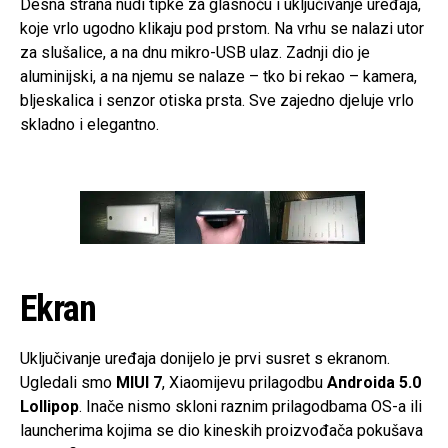
Desna strana nudi tipke za glasnoću i uključivanje uređaja,
koje vrlo ugodno klikaju pod prstom. Na vrhu se nalazi utor
za slušalice, a na dnu mikro-USB ulaz. Zadnji dio je
aluminijski, a na njemu se nalaze – tko bi rekao – kamera,
bljeskalica i senzor otiska prsta. Sve zajedno djeluje vrlo
skladno i elegantno.
Ekran
Uključivanje uređaja donijelo je prvi susret s ekranom.
Ugledali smo
MIUI 7
, Xiaomijevu prilagodbu
Androida 5.0
Lollipop
. Inače nismo skloni raznim prilagodbama OS-a ili
launcherima kojima se dio kineskih proizvođača pokušava