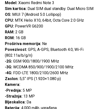
Model:
Xiaomi Redmi Note 3
Sim kartica:
Dual SIM dual standby. Dual Micro SIM
OS:
MIUI 7 (Android 5.0 Lollipop)
CPU:
MTK Helio X10, 64bit, Octa Core 2.0 GHz
GPU:
PowerVR G6200
RAM:
2 GB
ROM:
16 GB
Proširiva memorija:
Ne
Povezivost:
GPS, A-GPS, Bluetooth 4.0, Wi-Fi
(802.11a/b/g/n)
-2G:
GSM 900/1800/1900 MHz
-3G:
WCDMA 850/900/1900/2100 MHz
-4G:
FDD-LTE 1800/2100/2600 MHz
Zaslon:
5,5“ IPS (1.920×1.080 p)
Kamera:
-Prednja:
5 MP
-Stražnja:
13 MP
Bljeskalica:
Da
Baterija:
4.000 mAh, ugrađena