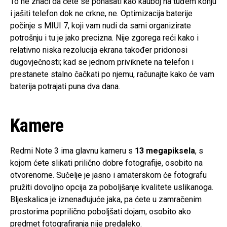
To ne znači da ćete se ponašati kao kauboj na tuđem konju
i jašiti telefon dok ne crkne, ne. Optimizacija baterije
počinje s MIUI 7, koji vam nudi da sami organizirate
potrošnju i tu je jako precizna. Nije zgorega reći kako i
relativno niska rezolucija ekrana također pridonosi
dugovječnosti; kad se jednom priviknete na telefon i
prestanete stalno čačkati po njemu, računajte kako će vam
baterija potrajati puna dva dana.
Kamere
Redmi Note 3 ima glavnu kameru s
13 megapiksela
, s
kojom ćete slikati prilično dobre fotografije, osobito na
otvorenome. Sučelje je jasno i amaterskom će fotografu
pružiti dovoljno opcija za poboljšanje kvalitete uslikanoga.
Bljeskalica je iznenađujuće jaka, pa ćete u zamračenim
prostorima poprilično poboljšati dojam, osobito ako
predmet fotografiranja nije predaleko.