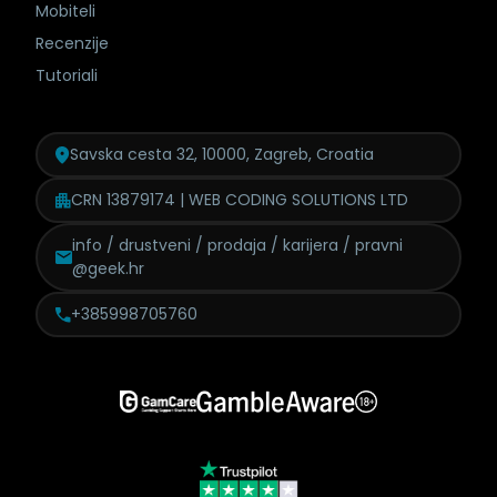
Mobiteli
Recenzije
Tutoriali
Savska cesta 32, 10000, Zagreb, Croatia
CRN 13879174 | WEB CODING SOLUTIONS LTD
info / drustveni / prodaja /
karijera / pravni
@geek.hr
+385998705760