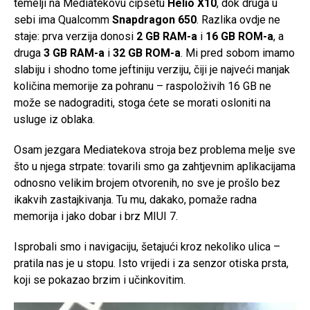
temelji na Mediatekovu čipsetu
Helio X10
, dok druga u
sebi ima Qualcomm
Snapdragon 650
. Razlika ovdje ne
staje: prva verzija donosi
2 GB RAM-a
i
16 GB ROM-a
, a
druga
3 GB RAM-a
i
32 GB ROM-a
. Mi pred sobom imamo
slabiju i shodno tome jeftiniju verziju, čiji je najveći manjak
količina memorije za pohranu – raspoloživih 16 GB ne
može se nadograditi, stoga ćete se morati osloniti na
usluge iz oblaka.
Osam jezgara Mediatekova stroja bez problema melje sve
što u njega strpate: tovarili smo ga zahtjevnim aplikacijama
odnosno velikim brojem otvorenih, no sve je prošlo bez
ikakvih zastajkivanja. Tu mu, dakako, pomaže radna
memorija i jako dobar i brz MIUI 7.
Isprobali smo i navigaciju, šetajući kroz nekoliko ulica –
pratila nas je u stopu. Isto vrijedi i za senzor otiska prsta,
koji se pokazao brzim i učinkovitim.