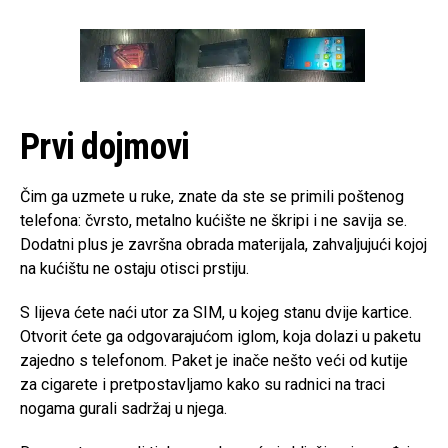
Prvi dojmovi
Čim ga uzmete u ruke, znate da ste se primili poštenog
telefona: čvrsto, metalno kućište ne škripi i ne savija se.
Dodatni plus je završna obrada materijala, zahvaljujući kojoj
na kućištu ne ostaju otisci prstiju.
S lijeva ćete naći utor za SIM, u kojeg stanu dvije kartice.
Otvorit ćete ga odgovarajućom iglom, koja dolazi u paketu
zajedno s telefonom. Paket je inače nešto veći od kutije
za cigarete i pretpostavljamo kako su radnici na traci
nogama gurali sadržaj u njega.