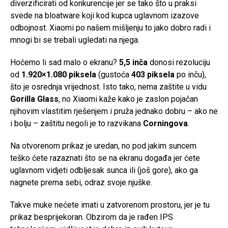
diverzificirati od konkurencije jer se tako što u praksi
svede na bloatware koji kod kupca uglavnom izazove
odbojnost. Xiaomi po našem mišljenju to jako dobro radi i
mnogi bi se trebali ugledati na njega.
Hoćemo li sad malo o ekranu?
5,5 inča
donosi rezoluciju
od
1.920×1.080 piksela
(gustoća
403 piksela
po inču),
što je osrednja vrijednost. Isto tako, nema zaštite u vidu
Gorilla Glass
, no Xiaomi kaže kako je zaslon pojačan
njihovim vlastitim rješenjem i pruža jednako dobru – ako ne
i bolju – zaštitu negoli je to razvikana
Corningova
.
Na otvorenom prikaz je uredan, no pod jakim suncem
teško ćete razaznati što se na ekranu događa jer ćete
uglavnom vidjeti odbljesak sunca ili (još gore), ako ga
nagnete prema sebi, odraz svoje njuške.
Takve muke nećete imati u zatvorenom prostoru, jer je tu
prikaz besprijekoran. Obzirom da je rađen IPS