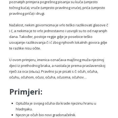
poznatijih primjera pogrešnog pisanja su kuča (umjesto
točnog kuća), vruče (umjesto pravilnog vruće), prića (umjesto
pravilnog priča) i drugi.
Nažalost, nekim govornicima je vrlo teško razlikovati glasove č
i ć, a nekima je to vrlo jednostavno i usvojili su to od najranijih
dana. Također, postoje regije gdje je posebice teško
usvajanje razlikovanja č i ć zbog njihovih lokalnih govora gdje
te razlike nisu očite.
U ovom primjeru, imenica označava majčinog muža njezinoj
djeci iz prethodnog braka, a nastala je prema praslavenskoj
riječi za oca (otьcь). Pravilno ju je pisati s č: očuh, očuha,
očuhu, očuhom, očusi, očuha, očusima, očuhov…
Primjeri:
Optužila je svojeg očuha da krade njezinu hranu u
hladnjaku.
Njezin je očuh bio novi gradonačelnik.