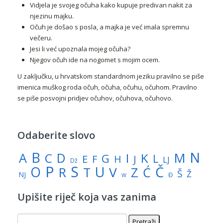
Vidjela je svojeg očuha kako kupuje predivan nakit za
njezinu majku.
Očuh je došao s posla, a majka je već imala spremnu
večeru.
Jesi li već upoznala mojeg očuha?
Njegov očuh ide na nogomet s mojim ocem.
U zaključku, u hrvatskom standardnom jeziku pravilno se piše
imenica muškog roda očuh, očuha, očuhu, očuhom. Pravilno
se piše posvojni pridjev očuhov, očuhova, očuhovo.
Odaberite slovo
N
B
A
M
C
D
I
K
G
L
E
J
F
H
LJ
Dž
P
S
U
Č
O
V
R
Z
T
Ć
Š
Ž
NJ
Đ
W
Upišite riječ koja vas zanima