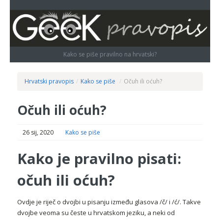
Kako se piše pravilno na hrvatski?
Hrvatski pravopis
/
Kako se piše
/
Očuh ili oćuh?
Očuh ili oćuh?
26 sij, 2020
Kako se piše
Kako je pravilno pisati:
očuh ili oćuh?
Ovdje je riječ o dvojbi u pisanju između glasova /č/ i /ć/. Takve
dvojbe veoma su česte u hrvatskom jeziku, a neki od