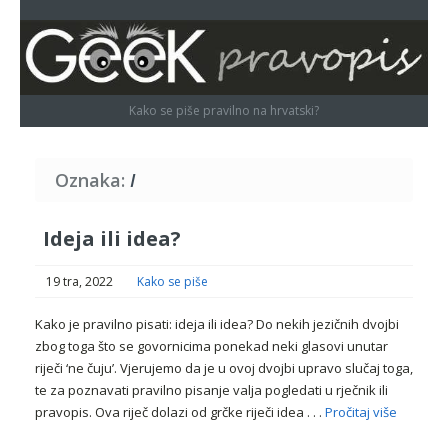
Kako se piše pravilno na hrvatski?
Oznaka:
I
Ideja ili idea?
19 tra, 2022
Kako se piše
Kako je pravilno pisati: ideja ili idea? Do nekih jezičnih dvojbi
zbog toga što se govornicima ponekad neki glasovi unutar
riječi ‘ne čuju’. Vjerujemo da je u ovoj dvojbi upravo slučaj toga,
te za poznavati pravilno pisanje valja pogledati u rječnik ili
pravopis. Ova riječ dolazi od grčke riječi idea . . .
Pročitaj više