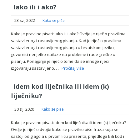
Iako ili i ako?
23 svi, 2022
Kako se piše
Kako je pravilno pisati: iako ili i ako? Ovdje je riječ o pravilima
sastavljenog i rastavljenog pisanja. Kad je riječ o pravilima
sastavljenog i rastavljenog pisanja u hrvatskom jeziku,
govornici nerijetko nailaze na probleme i rade greške u
pisanju. Ponajprije je riječ o tome da se mnoge riječi
izgovaraju sastavljeno, . . .
Pročitaj više
Idem kod liječnika ili idem (k)
liječniku?
30 sij, 2020
Kako se piše
Kako je pravilno pisati: idem kod liječnika ili idem (k) liječniku?
Ovdje je riječ o dvojbi kako se pravilno piše fraza koja se
sastoji od glagola u prvom licu prezenta, prijedloga k ili kod i