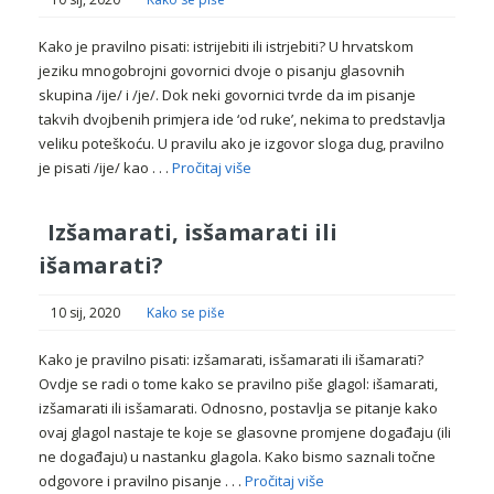
Kako je pravilno pisati: istrijebiti ili istrjebiti? U hrvatskom
jeziku mnogobrojni govornici dvoje o pisanju glasovnih
skupina /ije/ i /je/. Dok neki govornici tvrde da im pisanje
takvih dvojbenih primjera ide ‘od ruke’, nekima to predstavlja
veliku poteškoću. U pravilu ako je izgovor sloga dug, pravilno
je pisati /ije/ kao . . .
Pročitaj više
Izšamarati, isšamarati ili
išamarati?
10 sij, 2020
Kako se piše
Kako je pravilno pisati: izšamarati, isšamarati ili išamarati?
Ovdje se radi o tome kako se pravilno piše glagol: išamarati,
izšamarati ili isšamarati. Odnosno, postavlja se pitanje kako
ovaj glagol nastaje te koje se glasovne promjene događaju (ili
ne događaju) u nastanku glagola. Kako bismo saznali točne
odgovore i pravilno pisanje . . .
Pročitaj više