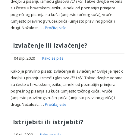
dvojbi u pisanju između glasova /č/ i /ć/. Takve dvojbe veoma
su česte u hrvatskom jeziku, a neki od poznatijih primjera
pogrešnog pisanja su kuča (umjesto točnog kuća), vruče
(umjesto pravilnog vruće), prića (umjesto pravilnog priča) i
drugi. Nažalost, . . .
Pročitaj više
Izvlačenje ili izvlaćenje?
04 srp, 2020
Kako se piše
Kako je pravilno pisati: izvlačenje ili izvlaćenje? Ovdje je riječ o
dvojbi u pisanju između glasova /č/ i /ć/. Takve dvojbe veoma
su česte u hrvatskom jeziku, a neki od poznatijih primjera
pogrešnog pisanja su kuča (umjesto točnog kuća), vruče
(umjesto pravilnog vruće), prića (umjesto pravilnog priča) i
drugi. Nažalost, . . .
Pročitaj više
Istrijebiti ili istrjebiti?
10 sij, 2020
Kako se piše