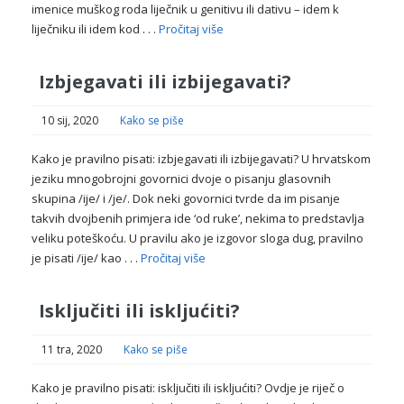
imenice muškog roda liječnik u genitivu ili dativu – idem k
liječniku ili idem kod . . .
Pročitaj više
Izbjegavati ili izbijegavati?
10 sij, 2020
Kako se piše
Kako je pravilno pisati: izbjegavati ili izbijegavati? U hrvatskom
jeziku mnogobrojni govornici dvoje o pisanju glasovnih
skupina /ije/ i /je/. Dok neki govornici tvrde da im pisanje
takvih dvojbenih primjera ide ‘od ruke’, nekima to predstavlja
veliku poteškoću. U pravilu ako je izgovor sloga dug, pravilno
je pisati /ije/ kao . . .
Pročitaj više
Isključiti ili iskljućiti?
11 tra, 2020
Kako se piše
Kako je pravilno pisati: isključiti ili iskljućiti? Ovdje je riječ o