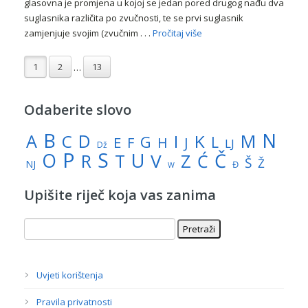
glasovna je promjena u kojoj se jedan pored drugog nađu dva
suglasnika različita po zvučnosti, te se prvi suglasnik
zamjenjuje svojim (zvučnim . . .
Pročitaj više
1
2
13
…
Odaberite slovo
N
B
A
M
C
D
I
K
G
L
E
J
F
H
LJ
Dž
P
S
U
Č
O
V
R
Z
T
Ć
Š
Ž
NJ
Đ
W
Upišite riječ koja vas zanima
Uvjeti korištenja
Pravila privatnosti