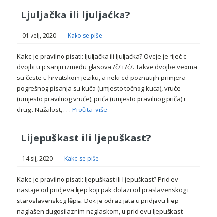
Ljuljačka ili ljuljaćka?
01 velj, 2020
Kako se piše
Kako je pravilno pisati: ljuljačka ili ljuljaćka? Ovdje je riječ o
dvojbi u pisanju između glasova /č/ i /ć/. Takve dvojbe veoma
su česte u hrvatskom jeziku, a neki od poznatijih primjera
pogrešnog pisanja su kuča (umjesto točnog kuća), vruče
(umjesto pravilnog vruće), prića (umjesto pravilnog priča) i
drugi. Nažalost, . . .
Pročitaj više
Lijepuškast ili ljepuškast?
14 sij, 2020
Kako se piše
Kako je pravilno pisati: ljepuškast ili lijepuškast? Pridjev
nastaje od pridjeva lijep koji pak dolazi od praslavenskog i
staroslavenskog lěpъ. Dok je odraz jata u pridjevu lijep
naglašen dugosilaznim naglaskom, u pridjevu ljepuškast