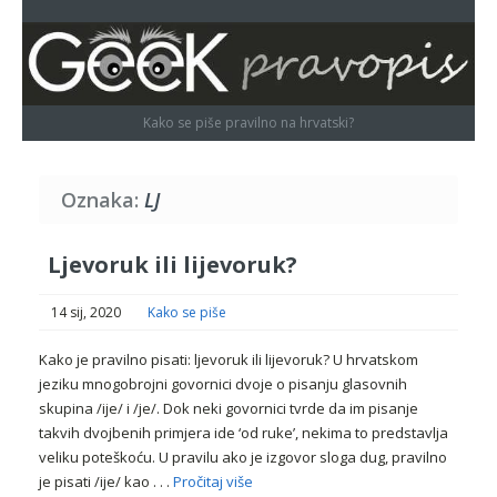
Kako se piše pravilno na hrvatski?
Oznaka:
LJ
Ljevoruk ili lijevoruk?
14 sij, 2020
Kako se piše
Kako je pravilno pisati: ljevoruk ili lijevoruk? U hrvatskom
jeziku mnogobrojni govornici dvoje o pisanju glasovnih
skupina /ije/ i /je/. Dok neki govornici tvrde da im pisanje
takvih dvojbenih primjera ide ‘od ruke’, nekima to predstavlja
veliku poteškoću. U pravilu ako je izgovor sloga dug, pravilno
je pisati /ije/ kao . . .
Pročitaj više