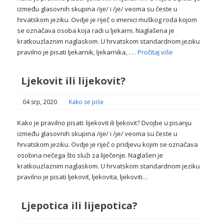
između glasovnih skupina /ije/ i /je/ veoma su česte u
hrvatskom jeziku. Ovdje je riječ o imenici muškog roda kojom
se označava osoba koja radi u ljekarni. Naglašena je
kratkouzlaznim naglaskom. U hrvatskom standardnom jeziku
pravilno je pisati ljekarnik, ljekarnika, . . .
Pročitaj više
Ljekovit ili lijekovit?
04 srp, 2020
Kako se piše
Kako je pravilno pisati: lijekovit ili ljekovit? Dvojbe u pisanju
između glasovnih skupina /ije/ i /je/ veoma su česte u
hrvatskom jeziku. Ovdje je riječ o pridjevu kojim se označava
osobina nečega što služi za liječenje. Naglašen je
kratkouzlaznim naglaskom. U hrvatskom standardnom jeziku
pravilno je pisati ljekovit, ljekovita, ljekoviti…
Ljepotica ili lijepotica?