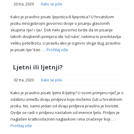
20 tra, 2020
Kako se piše
Kako je pravilno pisati: ljepotica ili lijepotica? U hrvatskom
jeziku mnogobrojni govornici dvoje o pisanju glasovnih
skupina /ije/ i /je/. Dok neki govornici tvrde da im pisanje
takvih dvojbenih primjera ide ‘od ruke’, nekima to predstavlja
veliku poteškoću. U pravilu ako je izgovor sloga dug, pravilno
je pisati /ije/ kao . . .
Pročitaj više
Ljetni ili ljetnji?
02 tra, 2020
Kako se piše
Kako je pravilno pisati: ljetni ili ljetnji? U ovom primjeru riječ je o
odabiru između dvaju pridjeva koje možemo čuti u hrvatskom
jeziku. No, samo jedan od dvaju pridjeva pravilno je koristiti.
Ovdje se radi o pridjevu nastalom od imenice ljeto. Pridjev je
naglašen kratkosilaznim naglaskom i ima značenje ‘koji . . .
Pročitaj više