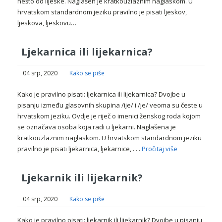
nešto od lijeske. Naglašen je kratkouzlaznim naglaskom. U
hrvatskom standardnom jeziku pravilno je pisati ljeskov,
ljeskova, ljeskovu…
Ljekarnica ili lijekarnica?
04 srp, 2020
Kako se piše
Kako je pravilno pisati: ljekarnica ili lijekarnica? Dvojbe u
pisanju između glasovnih skupina /ije/ i /je/ veoma su česte u
hrvatskom jeziku. Ovdje je riječ o imenici ženskog roda kojom
se označava osoba koja radi u ljekarni. Naglašena je
kratkouzlaznim naglaskom. U hrvatskom standardnom jeziku
pravilno je pisati ljekarnica, ljekarnice, . . .
Pročitaj više
Ljekarnik ili lijekarnik?
04 srp, 2020
Kako se piše
Kako je pravilno pisati: ljekarnik ili lijekarnik? Dvojbe u pisanju