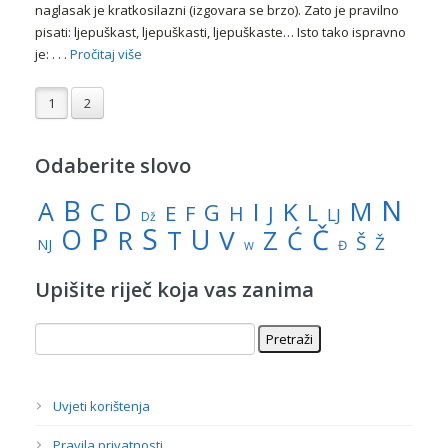
naglasak je kratkosilazni (izgovara se brzo). Zato je pravilno
pisati: ljepuškast, ljepuškasti, ljepuškaste… Isto tako ispravno
je: . . .
Pročitaj više
1
2
Odaberite slovo
N
B
A
M
C
D
I
K
G
L
E
J
F
H
LJ
Dž
P
S
U
Č
O
V
R
Z
T
Ć
Š
Ž
NJ
Đ
W
Upišite riječ koja vas zanima
Uvjeti korištenja
Pravila privatnosti