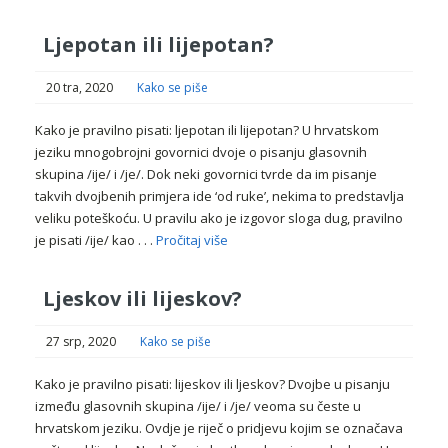
Ljepotan ili lijepotan?
20 tra, 2020
Kako se piše
Kako je pravilno pisati: ljepotan ili lijepotan? U hrvatskom
jeziku mnogobrojni govornici dvoje o pisanju glasovnih
skupina /ije/ i /je/. Dok neki govornici tvrde da im pisanje
takvih dvojbenih primjera ide ‘od ruke’, nekima to predstavlja
veliku poteškoću. U pravilu ako je izgovor sloga dug, pravilno
je pisati /ije/ kao . . .
Pročitaj više
Ljeskov ili lijeskov?
27 srp, 2020
Kako se piše
Kako je pravilno pisati: lijeskov ili ljeskov? Dvojbe u pisanju
između glasovnih skupina /ije/ i /je/ veoma su česte u
hrvatskom jeziku. Ovdje je riječ o pridjevu kojim se označava