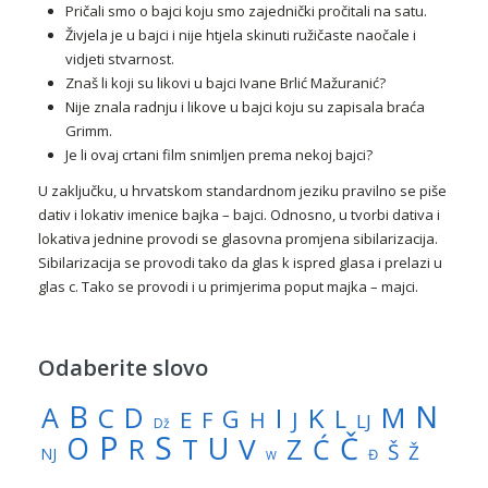
Pričali smo o bajci koju smo zajednički pročitali na satu.
Živjela je u bajci i nije htjela skinuti ružičaste naočale i
vidjeti stvarnost.
Znaš li koji su likovi u bajci Ivane Brlić Mažuranić?
Nije znala radnju i likove u bajci koju su zapisala braća
Grimm.
Je li ovaj crtani film snimljen prema nekoj bajci?
U zaključku, u hrvatskom standardnom jeziku pravilno se piše
dativ i lokativ imenice bajka – bajci. Odnosno, u tvorbi dativa i
lokativa jednine provodi se glasovna promjena sibilarizacija.
Sibilarizacija se provodi tako da glas k ispred glasa i prelazi u
glas c. Tako se provodi i u primjerima poput majka – majci.
Odaberite slovo
N
B
A
M
C
D
I
K
G
L
E
J
F
H
LJ
Dž
P
S
U
Č
O
V
R
Z
T
Ć
Š
Ž
NJ
Đ
W