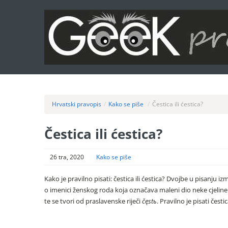
Hrvatski pravopis
/
Kako se piše
/
Čestica ili ćestica?
Čestica ili ćestica?
26 tra, 2020
Kako se piše
Kako je pravilno pisati: čestica ili ćestica? Dvojbe u pisanju 
o imenici ženskog roda koja označava maleni dio neke cjeline
te se tvori od praslavenske riječi
čęstь
. Pravilno je pisati česti