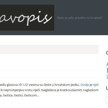
Kako se piše pravilno na hrvatski?
između glasova /č/ i /ć/ veoma su česte u hrvatskom jeziku.
Ovdje
je
riječ
 ili nepromjenjivu vrstu riječi. Naglašena je kratkouzlaznim naglaskom
ca, čestice, čestici, česticom…