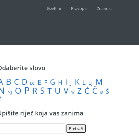
GeeK.hr
Pravopis
Znanost
Odaberite slovo
B
A
M
C
D
I
K
G
L
E
J
F
H
LJ
Dž
P
N
S
U
Č
O
V
R
Z
T
Ć
Š
NJ
Đ
W
Ž
Upišite riječ koja vas zanima