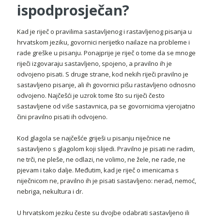
ispodprosječan?
Kad je riječ o pravilima sastavljenog i rastavljenog pisanja u
hrvatskom jeziku, govornici nerijetko nailaze na probleme i
rade greške u pisanju. Ponajprije je riječ o tome da se mnoge
riječi izgovaraju sastavljeno, spojeno, a pravilno ih je
odvojeno pisati. S druge strane, kod nekih riječi pravilno je
sastavljeno pisanje, ali ih govornici pišu rastavljeno odnosno
odvojeno. Najčešći je uzrok tome što su riječi često
sastavljene od više sastavnica, pa se govornicima vjerojatno
čini pravilno pisati ih odvojeno.
Kod glagola se najčešće griješi u pisanju niječnice ne
sastavljeno s glagolom koji slijedi. Pravilno je pisati ne radim,
ne trči, ne pleše, ne odlazi, ne volimo, ne žele, ne rade, ne
pjevam i tako dalje. Međutim, kad je riječ o imenicama s
niječnicom ne, pravilno ih je pisati sastavljeno: nerad, nemoć,
nebriga, nekultura i dr.
U hrvatskom jeziku česte su dvojbe odabrati sastavljeno ili