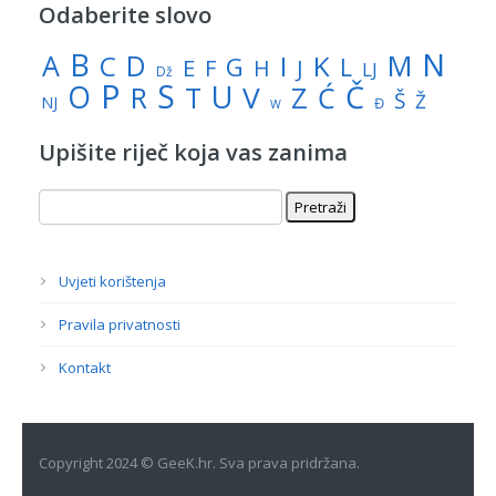
Odaberite slovo
N
B
A
M
C
D
I
K
G
L
E
J
F
H
LJ
Dž
P
S
U
Č
O
V
R
Z
T
Ć
Š
Ž
NJ
Đ
W
Upišite riječ koja vas zanima
Uvjeti korištenja
Pravila privatnosti
Kontakt
Copyright 2024 © GeeK.hr. Sva prava pridržana.