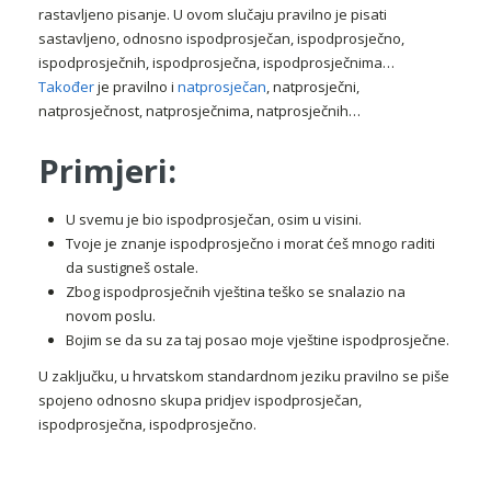
rastavljeno pisanje. U ovom slučaju pravilno je pisati
sastavljeno, odnosno ispodprosječan, ispodprosječno,
ispodprosječnih, ispodprosječna, ispodprosječnima…
Također
je pravilno i
natprosječan
, natprosječni,
natprosječnost, natprosječnima, natprosječnih…
Primjeri:
U svemu je bio ispodprosječan, osim u visini.
Tvoje je znanje ispodprosječno i morat ćeš mnogo raditi
da sustigneš ostale.
Zbog ispodprosječnih vještina teško se snalazio na
novom poslu.
Bojim se da su za taj posao moje vještine ispodprosječne.
U zaključku, u hrvatskom standardnom jeziku pravilno se piše
spojeno odnosno skupa pridjev ispodprosječan,
ispodprosječna, ispodprosječno.