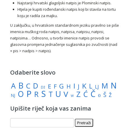
Najstariji hrvatski glagoljski natpis je Plominski natpis.
Htjela je kupiti rođendanski natpis koji bi stavila na tortu
koju je radila za majku.
U zaključku, u hrvatskom standardnom jeziku pravilno se piše
imenica muškog roda natpis, natpisa, natpisu, natpisi,
natpisima… Odnosno, u tvorbi imenice natpis provodi se
glasovna promjena jednačenje suglasnika po zvučnosti (nad
+ pis > nadpis > natpis).
Odaberite slovo
N
B
A
M
C
D
I
K
G
L
E
J
F
H
LJ
Dž
P
S
U
Č
O
V
R
Z
T
Ć
Š
Ž
NJ
Đ
W
Upišite riječ koja vas zanima