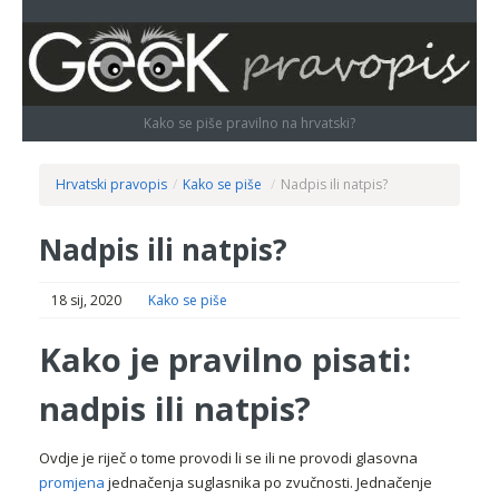
Kako se piše pravilno na hrvatski?
Hrvatski pravopis
/
Kako se piše
/
Nadpis ili natpis?
Nadpis ili natpis?
18 sij, 2020
Kako se piše
Kako je pravilno pisati:
nadpis ili natpis?
Ovdje je riječ o tome provodi li se ili ne provodi glasovna
promjena
jednačenja suglasnika po zvučnosti. Jednačenje