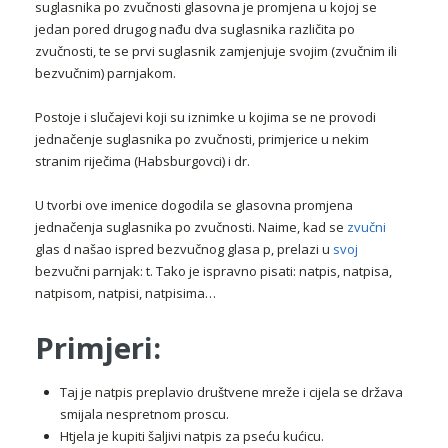
suglasnika po zvučnosti glasovna je promjena u kojoj se
jedan pored drugog nađu dva suglasnika različita po
zvučnosti, te se prvi suglasnik zamjenjuje svojim (zvučnim ili
bezvučnim) parnjakom.
Postoje i slučajevi koji su iznimke u kojima se ne provodi
jednačenje suglasnika po zvučnosti, primjerice u nekim
stranim riječima (Habsburgovci) i dr.
U tvorbi ove imenice dogodila se glasovna promjena
jednačenja suglasnika po zvučnosti. Naime, kad se
zvučni
glas d našao ispred bezvučnog glasa p, prelazi u
svoj
bezvučni parnjak: t. Tako je ispravno pisati: natpis, natpisa,
natpisom, natpisi, natpisima…
Primjeri:
Taj je natpis preplavio društvene mreže i cijela se država
smijala nespretnom proscu.
Htjela je kupiti šaljivi natpis za pseću kućicu.