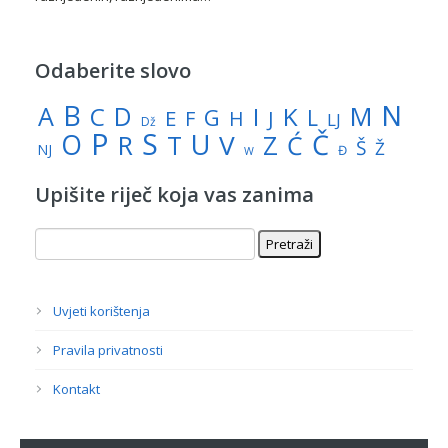
Odaberite slovo
N
B
A
M
C
D
I
K
G
L
E
J
F
H
LJ
Dž
P
S
U
Č
O
V
R
Z
T
Ć
Š
Ž
NJ
Đ
W
Upišite riječ koja vas zanima
Uvjeti korištenja
Pravila privatnosti
Kontakt