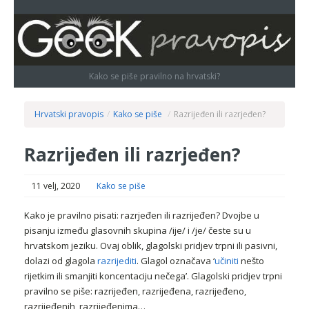
Kako se piše pravilno na hrvatski?
Hrvatski pravopis
/
Kako se piše
/
Razrijeđen ili razrjeđen?
Razrijeđen ili razrjeđen?
11 velj, 2020
Kako se piše
Kako je pravilno pisati: razrjeđen ili razrijeđen? Dvojbe u
pisanju između glasovnih skupina /ije/ i /je/ česte su u
hrvatskom jeziku. Ovaj oblik, glagolski pridjev trpni ili pasivni,
dolazi od glagola
razrijediti
. Glagol označava ‘
učiniti
nešto
rijetkim ili smanjiti koncentaciju nečega’. Glagolski pridjev trpni
pravilno se piše: razrijeđen, razrijeđena, razrijeđeno,
razrijeđenih, razrijeđenima…