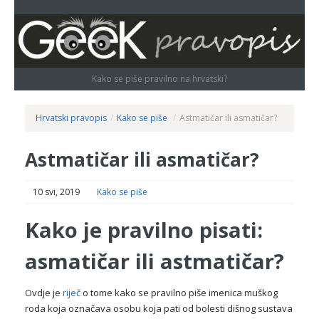
Kako se piše pravilno na hrvatski?
Hrvatski pravopis
/
Kako se piše
/
Astmatičar ili asmatičar?
Astmatičar ili asmatičar?
10 svi, 2019
Kako se piše
Kako je pravilno pisati:
asmatičar ili astmatičar?
Ovdje je
riječ
o tome kako se pravilno piše imenica muškog
roda koja označava osobu koja pati od bolesti dišnog sustava