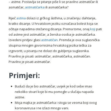
– astme. Postavlja se pitanje piše li se pravilno astmatičar ili
asmatičar,
astmatičarka
ili asmatičarka?
Riječ
astma
dolazi iz grčkog: ȃsthma, u značenju: dahtanje,
kratko disanje. U hrvatskom jeziku označava bolest koja se
očituje napadima otežanog disanja. Prema tome, onaj
koji
pati
od astme jest astmatičar, a ženska osoba je astmatičarka.
Izvedeni pridjev glasi
astmatičan
. Premda je ova suglasnička
skupina mnogim govornicima hrvatskog jezika teška za
izgovoriti, u pisanju ne dolazi do gubljenja suglasnika.
Pravilno je pisati: astmatičar, astmatičarka, astmatičan.
Pravilno je pisati astmatičar.
Primjeri:
Budući da je bio astmatičar, uvijek je kod sebe imao
nekoliko stvari koje bi mu pomogle u slučaju napada
astme.
Moja majka je astmatičarka i stoga se veoma boji ovog
koronavirusa i ne izlazi mnogo vani.