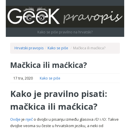
Kako se piše pravilno na hrvatski?
Hrvatski pravopis
/
Kako se piše
/
Mačkica ili maćkica?
Mačkica ili maćkica?
17 tra, 2020
Kako se piše
Kako je pravilno pisati:
mačkica ili maćkica?
Ovdje
je
riječ
o dvojbi u pisanju između glasova /č/ i /ć/. Takve
dvojbe veoma su česte u hrvatskom jeziku, a neki od