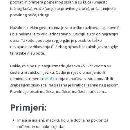
poznatijih primjera pogrešnog pisanja su kuča (umjesto
točnog kuća), vruče (umjesto pravilnog vruće), prića (umjesto
pravilnog priča) i drugi.
Nažalost, nekim govornicima je vrlo teško razlikovati glasove č
i ć, a nekima je to vrlo jednostavno i usvojili su to od najranijih
dana. Također, postoje regije gdje je posebice teško
usvajanje razlikovanja č i ć zbog njihovih lokalnih govora gdje
te razlike nisu očite.
Dakle, dvojbe u pisanju između glasova /č/ i /ć/ veoma su
česte u hrvatskom jeziku. Ovdje je riječ o umanjenici ili
deminutivu imenice
mačka
koja označava vrstu domaćih ili
grabežljivih sisavaca. Naglašena je kratkosilaznim naglaskom.
Pravilno je pisati mačkica, mačkice, mačkici, mačkicom…
Primjeri:
Imala je malenu mačkicu koju je dobila na poklon za
rođendan od bake i djeda.