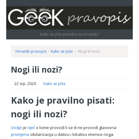
Kako se piše pravilno na hrvatski?
Hrvatski pravopis
/
Kako se piše
/
Nogi ili nozi?
Nogi ili nozi?
22 srp, 2020
Kako se piše
Kako je pravilno pisati:
nogi ili nozi?
Ovdje
je
riječ
o tome provodi li se ili ne provodi glasovna
promjena
sibilarizacija u dativu i lokativu imenice noga.