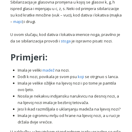
Sibilarizacija je glasovna promjena u kojoj se glasovi k, g, h
ispred glasa i mijenjaju u c, z, s. Neki od primjera sibilarizacije
su kod kratke množine (vuk – vuci), kod dativa i lokativa (majka
–
majci
) i drugi.
U ovom slučaju, kod dativa i lokativa imenice noga, pravilno je
da se sibilarizacija provodi i
stoga
je ispravno pisati: nozi.
Primjeri:
Imala je veliki
madež
na nozi.
Dođi k nozi, povikala je svom psu
koji
se otrgnuo s lanca.
Imala je velike ožiljke na lijevoj nozi i po tome je pamtila
ovo ljeto.
Nosila je nekakvu indijansku narukvicu na desnoj nozi, a
na lijevoj nozi imala je bezbroj tetovaža.
Jesi li ikad razmišljala o uklanjanju madeža na lijevoj nozi?
Imala je ogromnu mrlju od hrane na lijevoj nozi, a u ruci je
držala dvije vrećice.
U zaključku, u hrvatskom standardnom jeziku pravilno se piše