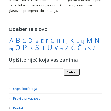
dativ i lokativ imenica noga – nozi. Odnosno, provodi se
glasovna promjena sibilarizacija.
Odaberite slovo
N
B
A
M
C
D
I
K
G
L
E
J
F
H
LJ
Dž
P
S
U
Č
O
V
R
Z
T
Ć
Š
Ž
NJ
Đ
W
Upišite riječ koja vas zanima
Uvjeti korištenja
Pravila privatnosti
Kontakt