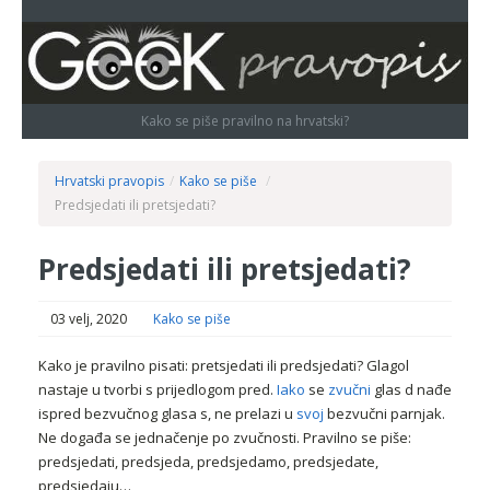
Kako se piše pravilno na hrvatski?
Hrvatski pravopis
/
Kako se piše
/
Predsjedati ili pretsjedati?
Predsjedati ili pretsjedati?
03 velj, 2020
Kako se piše
Kako je pravilno pisati: pretsjedati ili predsjedati? Glagol
nastaje u tvorbi s prijedlogom pred.
Iako
se
zvučni
glas d nađe
ispred bezvučnog glasa s, ne prelazi u
svoj
bezvučni parnjak.
Ne događa se jednačenje po zvučnosti. Pravilno se piše:
predsjedati, predsjeda, predsjedamo, predsjedate,
predsjedaju…