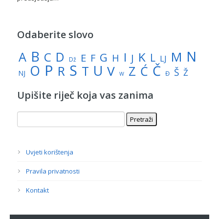
Odaberite slovo
N
B
A
M
C
D
I
K
G
L
E
J
F
H
LJ
Dž
P
S
U
Č
O
V
R
Z
T
Ć
Š
Ž
NJ
Đ
W
Upišite riječ koja vas zanima
Uvjeti korištenja
Pravila privatnosti
Kontakt