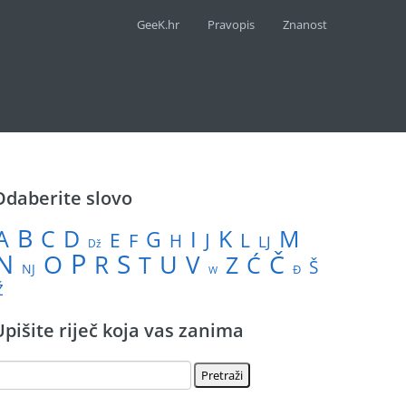
GeeK.hr
Pravopis
Znanost
Odaberite slovo
B
A
M
C
D
I
K
G
L
E
J
F
H
LJ
Dž
P
N
S
U
Č
O
V
R
Z
T
Ć
Š
NJ
Đ
W
Ž
Upišite riječ koja vas zanima