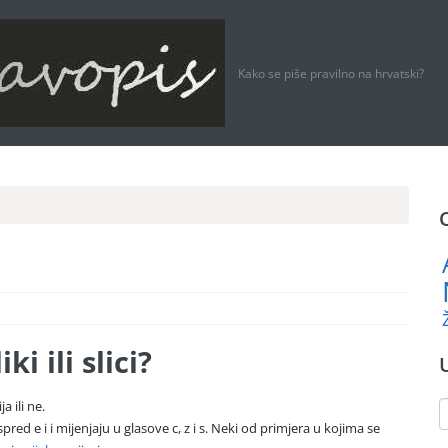
Kako se piše pravilno na hrvatski?
ki ili slici?
a ili ne.
 ispred e i i mijenjaju u glasove c, z i s. Neki od primjera u kojima se