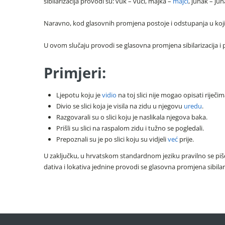
sibilarizacija provodi su: vuk – vuci, majka –
majci
, junak – jun
Naravno, kod glasovnih promjena postoje i odstupanja u ko
U ovom slučaju provodi se glasovna promjena sibilarizacija i prav
Primjeri:
Ljepotu koju je
vidio
na toj slici nije mogao opisati riječim
Divio se slici koja je visila na zidu u njegovu
uredu
.
Razgovarali su o slici koju je naslikala njegova baka.
Prišli su slici na raspalom zidu i tužno se pogledali.
Prepoznali su je po slici koju su vidjeli
već
prije.
U zaključku, u hrvatskom standardnom jeziku pravilno se piše 
dativa i lokativa jednine provodi se glasovna promjena sibilariz