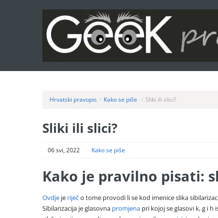
Hrvatski pravopis
/
Kako se piše
/
Sliki ili slici?
Sliki ili slici?
06 svi, 2022
Kako se piše
Kako je pravilno pisati: sli
Ovdje
je
riječ
o tome provodi li se kod imenice slika sibilarizacij
Sibilarizacija je glasovna
promjena
pri kojoj se glasovi k, g i h