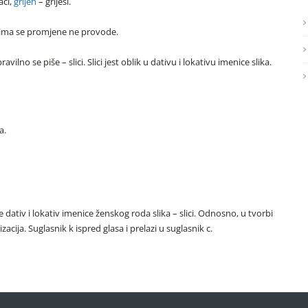
aci,
grijeh
– grijesi.
jima se promjene ne provode.
ilno se piše – slici. Slici jest oblik u dativu i lokativu imenice slika.
a.
dativ i lokativ imenice ženskog roda slika – slici. Odnosno, u tvorbi
acija. Suglasnik k ispred glasa i prelazi u suglasnik c.