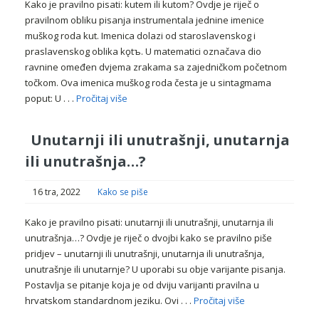
Kako je pravilno pisati: kutem ili kutom? Ovdje je riječ o
pravilnom obliku pisanja instrumentala jednine imenice
muškog roda kut. Imenica dolazi od staroslavenskog i
praslavenskog oblika kǫtъ. U matematici označava dio
ravnine omeđen dvjema zrakama sa zajedničkom početnom
točkom. Ova imenica muškog roda česta je u sintagmama
poput: U . . .
Pročitaj više
Unutarnji ili unutrašnji, unutarnja
ili unutrašnja…?
16 tra, 2022
Kako se piše
Kako je pravilno pisati: unutarnji ili unutrašnji, unutarnja ili
unutrašnja…? Ovdje je riječ o dvojbi kako se pravilno piše
pridjev – unutarnji ili unutrašnji, unutarnja ili unutrašnja,
unutrašnje ili unutarnje? U uporabi su obje varijante pisanja.
Postavlja se pitanje koja je od dviju varijanti pravilna u
hrvatskom standardnom jeziku. Ovi . . .
Pročitaj više