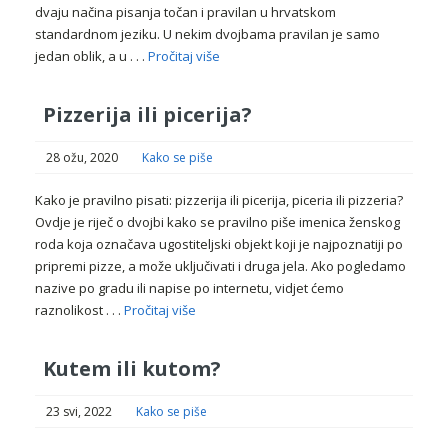
dvaju načina pisanja točan i pravilan u hrvatskom
standardnom jeziku. U nekim dvojbama pravilan je samo
jedan oblik, a u . . .
Pročitaj više
Pizzerija ili picerija?
28 ožu, 2020
Kako se piše
Kako je pravilno pisati: pizzerija ili picerija, piceria ili pizzeria?
Ovdje je riječ o dvojbi kako se pravilno piše imenica ženskog
roda koja označava ugostiteljski objekt koji je najpoznatiji po
pripremi pizze, a može uključivati i druga jela. Ako pogledamo
nazive po gradu ili napise po internetu, vidjet ćemo
raznolikost . . .
Pročitaj više
Kutem ili kutom?
23 svi, 2022
Kako se piše