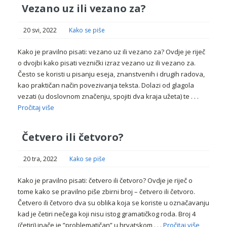
Vezano uz ili vezano za?
20 svi, 2022
Kako se piše
Kako je pravilno pisati: vezano uz ili vezano za? Ovdje je riječ
o dvojbi kako pisati veznički izraz vezano uz ili vezano za.
Često se koristi u pisanju eseja, znanstvenih i drugih radova,
kao praktičan način povezivanja teksta. Dolazi od glagola
vezati (u doslovnom značenju, spojiti dva kraja užeta) te . . .
Pročitaj više
Četvero ili četvoro?
20 tra, 2022
Kako se piše
Kako je pravilno pisati: četvero ili četvoro? Ovdje je riječ o
tome kako se pravilno piše zbirni broj – četvero ili četvoro.
Četvero ili četvoro dva su oblika koja se koriste u označavanju
kad je četiri nečega koji nisu istog gramatičkog roda. Broj 4
(četiri) inače je ”problematičan” u hrvatskom . . .
Pročitaj više