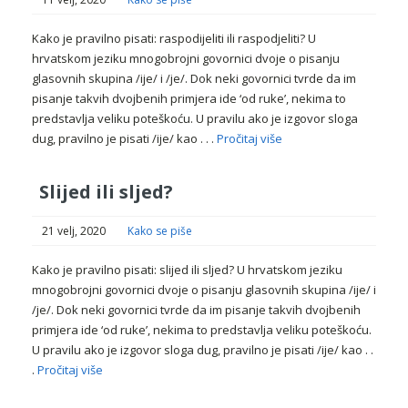
Kako je pravilno pisati: raspodijeliti ili raspodjeliti? U
hrvatskom jeziku mnogobrojni govornici dvoje o pisanju
glasovnih skupina /ije/ i /je/. Dok neki govornici tvrde da im
pisanje takvih dvojbenih primjera ide ‘od ruke’, nekima to
predstavlja veliku poteškoću. U pravilu ako je izgovor sloga
dug, pravilno je pisati /ije/ kao . . .
Pročitaj više
Slijed ili sljed?
21 velj, 2020
Kako se piše
Kako je pravilno pisati: slijed ili sljed? U hrvatskom jeziku
mnogobrojni govornici dvoje o pisanju glasovnih skupina /ije/ i
/je/. Dok neki govornici tvrde da im pisanje takvih dvojbenih
primjera ide ‘od ruke’, nekima to predstavlja veliku poteškoću.
U pravilu ako je izgovor sloga dug, pravilno je pisati /ije/ kao . .
.
Pročitaj više