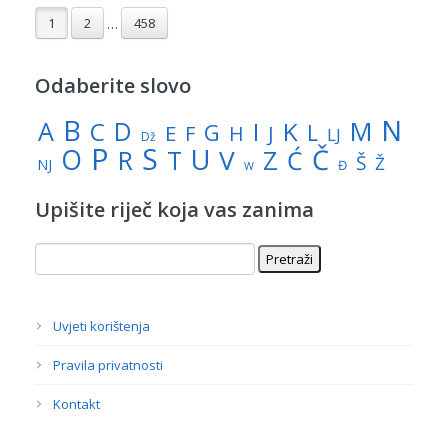
1
2
458
…
Odaberite slovo
N
B
A
M
C
D
I
K
G
L
E
J
F
H
LJ
Dž
P
S
U
Č
O
V
R
Z
T
Ć
Š
Ž
NJ
Đ
W
Upišite riječ koja vas zanima
Uvjeti korištenja
Pravila privatnosti
Kontakt