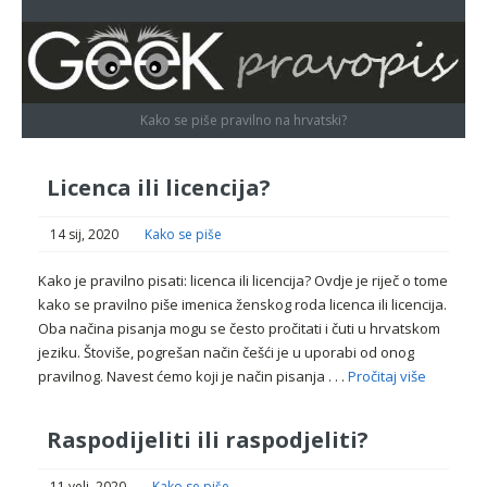
Kako se piše pravilno na hrvatski?
Licenca ili licencija?
14 sij, 2020
Kako se piše
Kako je pravilno pisati: licenca ili licencija? Ovdje je riječ o tome
kako se pravilno piše imenica ženskog roda licenca ili licencija.
Oba načina pisanja mogu se često pročitati i čuti u hrvatskom
jeziku. Štoviše, pogrešan način češći je u uporabi od onog
pravilnog. Navest ćemo koji je način pisanja . . .
Pročitaj više
Raspodijeliti ili raspodjeliti?
11 velj, 2020
Kako se piše