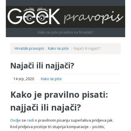
Kako se piše pravilno na hrvatski?
Hrvatski pravopis
/
Kako se piše
/
Najači ili najjači?
Najači ili najjači?
14 srp, 2020
Kako se piše
Kako je pravilno pisati:
najjači ili najači?
Ovdje
se
radi
o pravilnom pisanju superlativa pridjeva jak.
Kod pridjeva postoje tri stupnja komparacije – pozitiv,