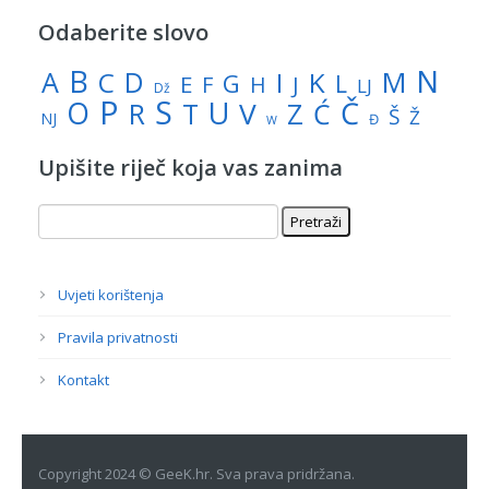
Odaberite slovo
N
B
A
M
C
D
I
K
G
L
E
J
F
H
LJ
Dž
P
S
U
Č
O
V
R
Z
T
Ć
Š
Ž
NJ
Đ
W
Upišite riječ koja vas zanima
Uvjeti korištenja
Pravila privatnosti
Kontakt
Copyright 2024 © GeeK.hr. Sva prava pridržana.