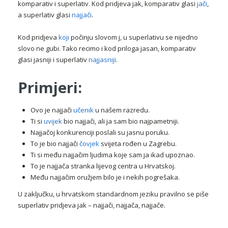
komparativ i superlativ. Kod pridjeva jak, komparativ glasi
jači
,
a superlativ glasi
najjači
.
Kod pridjeva
koji
počinju slovom j, u superlativu se nijedno
slovo ne gubi. Tako recimo i kod priloga jasan, komparativ
glasi jasniji i superlativ
najjasniji
.
Primjeri:
Ovo je najjači
učenik
u našem razredu.
Ti si
uvijek
bio najjači, ali ja sam bio najpametniji.
Najjačoj konkurenciji poslali su jasnu poruku.
To je bio najjači
čovjek
svijeta rođen u Zagrebu.
Ti si među najjačim ljudima koje sam ja ikad upoznao.
To je najjača stranka lijevog centra u Hrvatskoj.
Među najjačim oružjem bilo je i nekih pogrešaka.
U zaključku, u hrvatskom standardnom jeziku pravilno se piše
superlativ pridjeva jak – najjači, najjača, najjače.