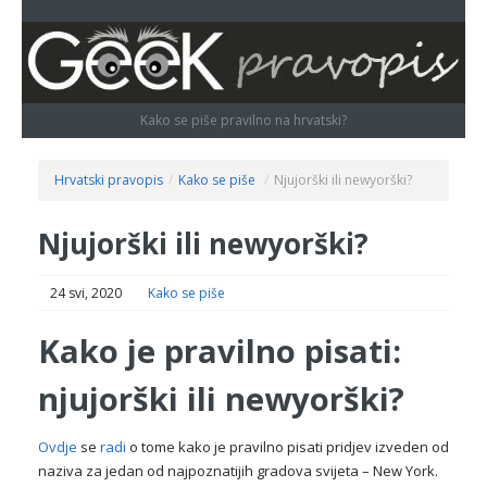
Kako se piše pravilno na hrvatski?
Hrvatski pravopis
/
Kako se piše
/
Njujorški ili newyorški?
Njujorški ili newyorški?
24 svi, 2020
Kako se piše
Kako je pravilno pisati:
njujorški ili newyorški?
Ovdje
se
radi
o tome kako je pravilno pisati pridjev izveden od
naziva za jedan od najpoznatijih gradova svijeta – New York.