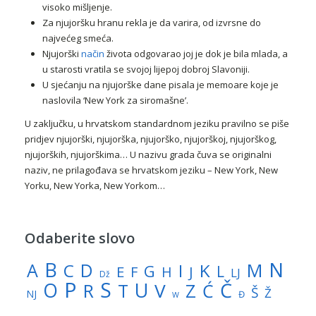
visoko mišljenje.
Za njujoršku hranu rekla je da varira, od izvrsne do
najvećeg smeća.
Njujorški
način
života odgovarao joj je dok je bila mlada, a
u starosti vratila se svojoj lijepoj dobroj Slavoniji.
U sjećanju na njujorške dane pisala je memoare koje je
naslovila ‘New York za siromašne’.
U zaključku, u hrvatskom standardnom jeziku pravilno se piše
pridjev njujorški, njujorška, njujorško, njujorškoj, njujorškog,
njujorških, njujorškima… U nazivu grada čuva se originalni
naziv, ne prilagođava se hrvatskom jeziku – New York, New
Yorku, New Yorka, New Yorkom…
Odaberite slovo
N
B
A
M
C
D
I
K
G
L
E
J
F
H
LJ
Dž
P
S
U
Č
O
V
R
Z
T
Ć
Š
Ž
NJ
Đ
W