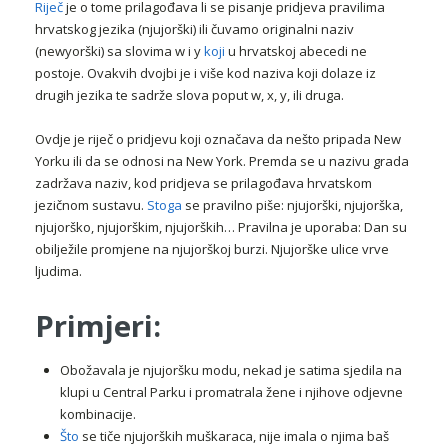
Riječ
je o tome prilagođava li se pisanje pridjeva pravilima
hrvatskog jezika (njujorški) ili čuvamo originalni naziv
(newyorški) sa slovima w i y
koji
u hrvatskoj abecedi ne
postoje. Ovakvih dvojbi je i više kod naziva koji dolaze iz
drugih jezika te sadrže slova poput w, x, y, ili druga.
Ovdje je riječ o pridjevu koji označava da nešto pripada New
Yorku ili da se odnosi na New York. Premda se u nazivu grada
zadržava naziv, kod pridjeva se prilagođava hrvatskom
jezičnom sustavu.
Stoga
se pravilno piše: njujorški, njujorška,
njujorško, njujorškim, njujorških… Pravilna je uporaba: Dan su
obilježile promjene na njujorškoj burzi. Njujorške ulice vrve
ljudima.
Primjeri:
Obožavala je njujoršku modu, nekad je satima sjedila na
klupi u Central Parku i promatrala žene i njihove odjevne
kombinacije.
Što
se tiče njujorških muškaraca, nije imala o njima baš