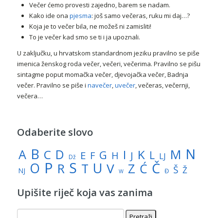
Večer ćemo provesti zajedno, barem se nadam.
Kako ide ona
pjesma
: još samo večeras, ruku mi daj…?
Koja je to večer bila, ne možeš ni zamisliti!
To je večer kad smo se ti i ja upoznali.
U zaključku, u hrvatskom standardnom jeziku pravilno se piše
imenica ženskog roda večer, večeri, večerima. Pravilno se pišu
sintagme poput momačka večer, djevojačka večer, Badnja
večer. Pravilno se piše i
navečer
,
uvečer
, večeras, večernji,
večera…
Odaberite slovo
N
B
A
M
C
D
I
K
G
L
E
J
F
H
LJ
Dž
P
S
U
Č
O
V
R
Z
T
Ć
Š
Ž
NJ
Đ
W
Upišite riječ koja vas zanima