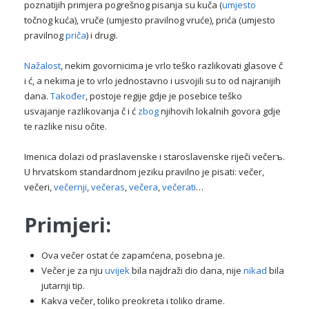
poznatijih primjera pogrešnog pisanja su kuča (
umjesto
točnog kuća), vruče (umjesto pravilnog vruće), prića (umjesto
pravilnog
priča
) i drugi.
Nažalost
, nekim govornicima je vrlo teško razlikovati glasove č
i ć, a nekima je to vrlo jednostavno i usvojili su to od najranijih
dana.
Također
, postoje regije gdje je posebice teško
usvajanje razlikovanja č i ć
zbog
njihovih lokalnih govora gdje
te razlike nisu očite.
Imenica dolazi od praslavenske i staroslavenske riječi večerъ.
U hrvatskom standardnom jeziku pravilno je pisati: večer,
večeri,
večernji
,
večeras
,
večera
,
večerati
…
Primjeri:
Ova večer ostat će zapamćena, posebna je.
Večer je za nju
uvijek
bila najdraži dio dana, nije
nikad
bila
jutarnji tip.
Kakva večer, toliko preokreta i toliko drame.