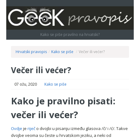
Kako se piše pravilno na hrvatski?
Hrvatski pravopis
/
Kako se piše
/
Večer ili većer?
Večer ili većer?
07 ožu, 2020
Kako se piše
Kako je pravilno pisati:
večer ili većer?
Ovdje
je
riječ
o dvojbi u pisanju između glasova /č/ i /ć/. Takve
dvojbe veoma su česte u hrvatskom jeziku, a neki od