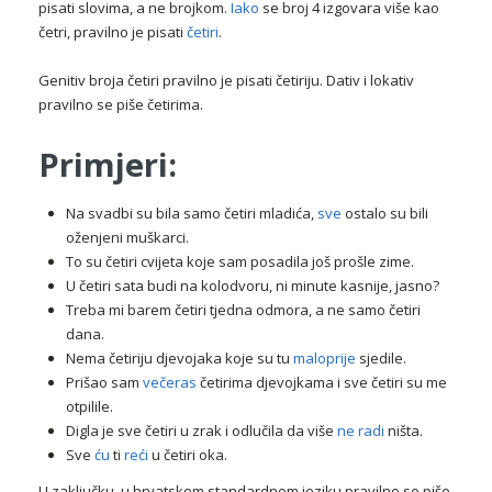
pisati slovima, a ne brojkom.
Iako
se broj 4 izgovara više kao
četri, pravilno je pisati
četiri
.
Genitiv broja četiri pravilno je pisati četiriju. Dativ i lokativ
pravilno se piše četirima.
Primjeri:
Na svadbi su bila samo četiri mladića,
sve
ostalo su bili
oženjeni muškarci.
To su četiri cvijeta koje sam posadila još prošle zime.
U četiri sata budi na kolodvoru, ni minute kasnije, jasno?
Treba mi barem četiri tjedna odmora, a ne samo četiri
dana.
Nema četiriju djevojaka koje su tu
maloprije
sjedile.
Prišao sam
večeras
četirima djevojkama i sve četiri su me
otpilile.
Digla je sve četiri u zrak i odlučila da više
ne radi
ništa.
Sve
ću
ti
reći
u četiri oka.
U zaključku, u hrvatskom standardnom jeziku pravilno se piše