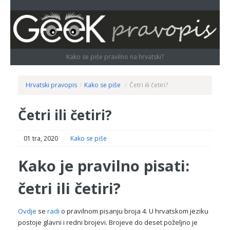
Kako se piše pravilno na hrvatski?
Hrvatski pravopis
/
Kako se piše
/
Četri ili četiri?
Četri ili četiri?
01 tra, 2020
Kako se piše
Kako je pravilno pisati:
četri ili četiri?
Ovdje
se
radi
o pravilnom pisanju broja 4. U hrvatskom jeziku
postoje glavni i redni brojevi. Brojeve do deset poželjno je