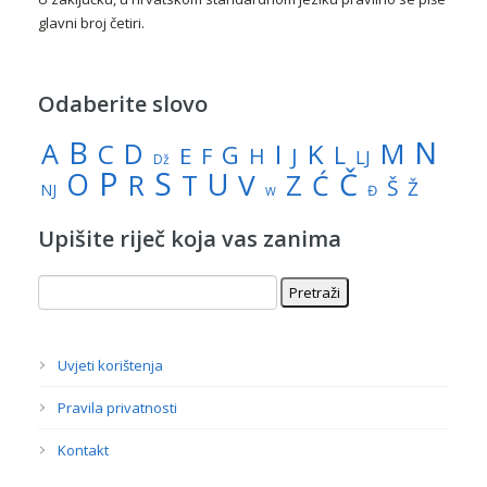
glavni broj četiri.
Odaberite slovo
N
B
A
M
C
D
I
K
G
L
E
J
F
H
LJ
Dž
P
S
U
Č
O
V
R
Z
T
Ć
Š
Ž
NJ
Đ
W
Upišite riječ koja vas zanima
Uvjeti korištenja
Pravila privatnosti
Kontakt