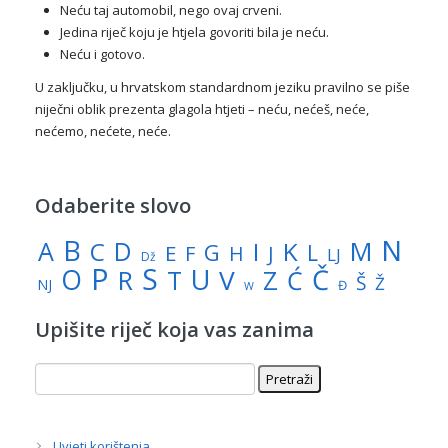
Neću taj automobil, nego ovaj crveni.
Jedina riječ koju je htjela govoriti bila je neću.
Neću i gotovo.
U zaključku, u hrvatskom standardnom jeziku pravilno se piše
niječni oblik prezenta glagola htjeti – neću, nećeš, neće,
nećemo, nećete, neće.
Odaberite slovo
N
B
A
M
C
D
I
K
G
L
E
J
F
H
LJ
Dž
P
S
U
Č
O
V
R
Z
T
Ć
Š
Ž
NJ
Đ
W
Upišite riječ koja vas zanima
Uvjeti korištenja