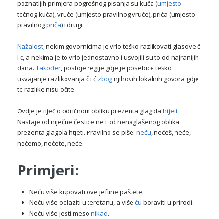
poznatijih primjera pogrešnog pisanja su kuča (
umjesto
točnog kuća), vruče (umjesto pravilnog vruće), prića (umjesto
pravilnog
priča
) i drugi.
Nažalost
, nekim govornicima je vrlo teško razlikovati glasove č
i ć, a nekima je to vrlo jednostavno i usvojili su to od najranijih
dana.
Također
, postoje regije gdje je posebice teško
usvajanje razlikovanja č i ć
zbog
njihovih lokalnih govora gdje
te razlike nisu očite.
Ovdje je riječ o odričnom obliku prezenta glagola
htjeti
.
Nastaje od niječne čestice ne i od nenaglašenog oblika
prezenta glagola htjeti. Pravilno se piše:
neću
, nećeš, neće,
nećemo, nećete, neće.
Primjeri:
Neću više kupovati ove jeftine paštete.
Neću više odlaziti u teretanu, a više
ću
boraviti u prirodi.
Neću više jesti meso
nikad
.