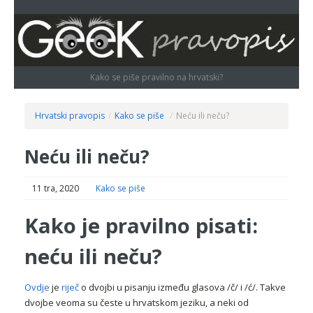
Kako se piše pravilno na hrvatski?
Hrvatski pravopis
/
Kako se piše
/
Neću ili neču?
Neću ili neču?
11 tra, 2020
Kako se piše
Kako je pravilno pisati:
neću ili neču?
Ovdje
je
riječ
o dvojbi u pisanju između glasova /č/ i /ć/. Takve
dvojbe veoma su česte u hrvatskom jeziku, a neki od