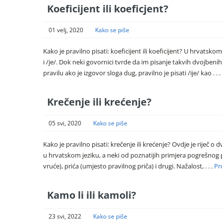
Koeficijent ili koeficjent?
01 velj, 2020
Kako se piše
Kako je pravilno pisati: koeficijent ili koeficijent? U hrvatsk
i /je/. Dok neki govornici tvrde da im pisanje takvih dvojbeni
pravilu ako je izgovor sloga dug, pravilno je pisati /ije/ kao . . .
Krečenje ili krećenje?
05 svi, 2020
Kako se piše
Kako je pravilno pisati: krečenje ili krećenje? Ovdje je riječ 
u hrvatskom jeziku, a neki od poznatijih primjera pogrešnog 
vruće), prića (umjesto pravilnog priča) i drugi. Nažalost, . . .
Pr
Kamo li ili kamoli?
23 svi, 2022
Kako se piše