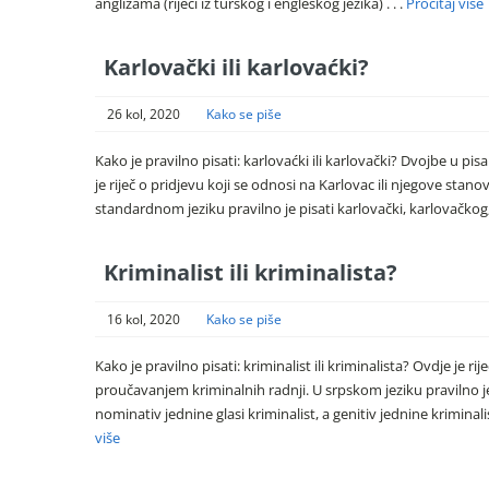
anglizama (riječi iz turskog i engleskog jezika) . . .
Pročitaj više
Karlovački ili karlovaćki?
26 kol, 2020
Kako se piše
Kako je pravilno pisati: karlovaćki ili karlovački? Dvojbe u p
je riječ o pridjevu koji se odnosi na Karlovac ili njegove st
standardnom jeziku pravilno je pisati karlovački, karlovačk
Kriminalist ili kriminalista?
16 kol, 2020
Kako se piše
Kako je pravilno pisati: kriminalist ili kriminalista? Ovdje je
proučavanjem kriminalnih radnji. U srpskom jeziku pravilno 
nominativ jednine glasi kriminalist, a genitiv jednine kriminali
više