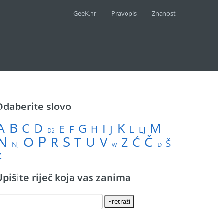
GeeK.hr
Pravopis
Znanost
Odaberite slovo
B
A
M
C
D
I
K
G
L
E
J
F
H
LJ
Dž
P
N
S
U
Č
O
V
R
Z
T
Ć
Š
NJ
Đ
W
Ž
Upišite riječ koja vas zanima