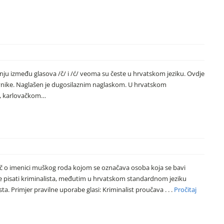
isanju između glasova /č/ i /ć/ veoma su česte u hrvatskom jeziku. Ovdje
anovnike. Naglašen je dugosilaznim naglaskom. U hrvatskom
og, karlovačkom…
 riječ o imenici muškog roda kojom se označava osoba koja se bavi
je pisati kriminalista, međutim u hrvatskom standardnom jeziku
sta. Primjer pravilne uporabe glasi: Kriminalist proučava . . .
Pročitaj