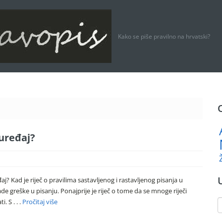
Kako se piše pravilno na hrvatski?
-uređaj?
đaj? Kad je riječ o pravilima sastavljenog i rastavljenog pisanja u
de greške u pisanju. Ponajprije je riječ o tome da se mnoge riječi
. S . . .
Pročitaj više