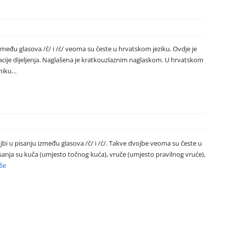
u između glasova /č/ i /ć/ veoma su česte u hrvatskom jeziku. Ovdje je
acije dijeljenja. Naglašena je kratkouzlaznim naglaskom. U hrvatskom
čniku…
 dvojbi u pisanju između glasova /č/ i /ć/. Takve dvojbe veoma su česte u
sanja su kuča (umjesto točnog kuća), vruče (umjesto pravilnog vruće),
iše