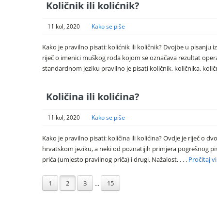
Količnik ili kolićnik?
11 kol, 2020
Kako se piše
Kako je pravilno pisati: kolićnik ili količnik? Dvojbe u pisanj
riječ o imenici muškog roda kojom se označava rezultat oper
standardnom jeziku pravilno je pisati količnik, količnika, koli
Količina ili kolićina?
11 kol, 2020
Kako se piše
Kako je pravilno pisati: količina ili kolićina? Ovdje je riječ o
hrvatskom jeziku, a neki od poznatijih primjera pogrešnog pi
prića (umjesto pravilnog priča) i drugi. Nažalost, . . .
Pročitaj v
1
2
3
15
…