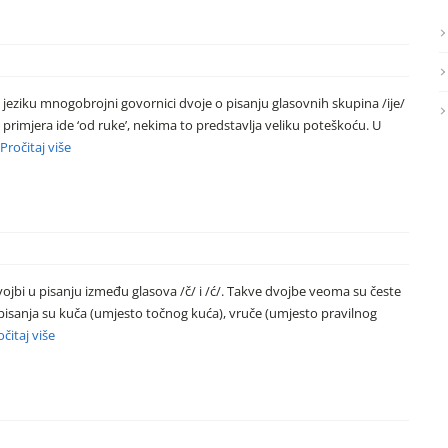
om jeziku mnogobrojni govornici dvoje o pisanju glasovnih skupina /ije/
h primjera ide ‘od ruke’, nekima to predstavlja veliku poteškoću. U
Pročitaj više
o dvojbi u pisanju između glasova /č/ i /ć/. Takve dvojbe veoma su česte
pisanja su kuča (umjesto točnog kuća), vruče (umjesto pravilnog
očitaj više