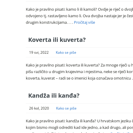
Kako je pravilno pisati: kamo li ili kamoli? Ovdje je riječ o dvo
odvojeno tj. rastavljeno kamo li. Ova dvojba nastaje jer je čest
drugim konstrukcijama. . . .
Pročitaj više
Koverta ili kuverta?
19 svi, 2022
Kako se piše
Kako je pravilno pisati: koverta ili kuverta? Za mnoge riječi
pišu različito u drugim krajevima i mjestima, neke se riječi kor
koverta, kuverat – radi se o imenici koja označava omotnicu . 
Kandža ili kanđa?
26 kol, 2020
Kako se piše
Kako je pravilno pisati: kandža ili kanđa? U hrvatskom jeziku č
kojim bismo mogli odrediti kad ide jedno, a kad drugo, ali pos