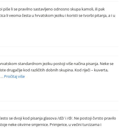
jbi piše li se pravilno sastavljeno odnosno skupa kamoli, ili pak
ica li veoma česta u hrvatskom jeziku i koristi se tvorbi pitanja, a i u
 u hrvatskom standardnom jeziku postoji više načina pisanja. Neke se
iste drugačije kod različitih dobnih skupina. Kod riječi – kuverta,
. .
Pročitaj više
esto se dvoji kod pisanja glasova /dž/ i /đ/. Ne postoji čvrsto pravilo
toje neke okvirne smjernice. Primjerice, u većini turcizama i