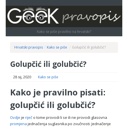
Kako se piše pravilno na hrvatski?
Hrvatski pravopis
/
Kako se piše
/
Golupčić ili golubčić?
Golupčić ili golubčić?
28 sij, 2020
Kako se piše
Kako je pravilno pisati:
golupčić ili golubčić?
Ovdje
je
riječ
o tome provodi li se ili ne provodi glasovna
promjena
jednačenja suglasnika po zvučnosti. Jednačenje