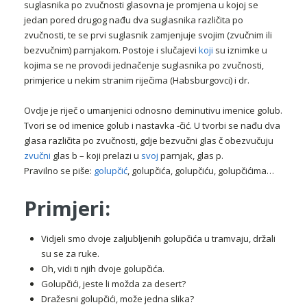
suglasnika po zvučnosti glasovna je promjena u kojoj se
jedan pored drugog nađu dva suglasnika različita po
zvučnosti, te se prvi suglasnik zamjenjuje svojim (zvučnim ili
bezvučnim) parnjakom. Postoje i slučajevi
koji
su iznimke u
kojima se ne provodi jednačenje suglasnika po zvučnosti,
primjerice u nekim stranim riječima (Habsburgovci) i dr.
Ovdje je riječ o umanjenici odnosno deminutivu imenice golub.
Tvori se od imenice golub i nastavka -čić. U tvorbi se nađu dva
glasa različita po zvučnosti, gdje bezvučni glas č obezvučuju
zvučni
glas b – koji prelazi u
svoj
parnjak, glas p.
Pravilno se piše:
golupčić
, golupčića, golupčiću, golupčićima…
Primjeri:
Vidjeli smo dvoje zaljubljenih golupčića u tramvaju, držali
su se za ruke.
Oh, vidi ti njih dvoje golupčića.
Golupčići, jeste li možda za desert?
Dražesni golupčići, može jedna slika?