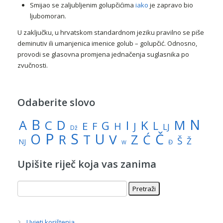
Smijao se zaljubljenim golupčićima
iako
je zapravo bio
ljubomoran.
U zaključku, u hrvatskom standardnom jeziku pravilno se piše
deminutiv ili umanjenica imenice golub – golupčić. Odnosno,
provodi se glasovna promjena jednačenja suglasnika po
zvučnosti.
Odaberite slovo
N
B
A
M
C
D
I
K
G
L
E
J
F
H
LJ
Dž
P
S
U
Č
O
V
R
Z
T
Ć
Š
Ž
NJ
Đ
W
Upišite riječ koja vas zanima
Uvjeti korištenja