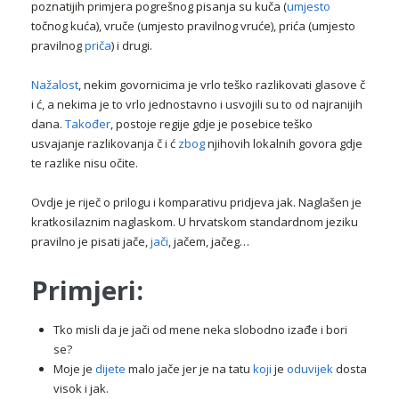
poznatijih primjera pogrešnog pisanja su kuča (
umjesto
točnog kuća), vruče (umjesto pravilnog vruće), prića (umjesto
pravilnog
priča
) i drugi.
Nažalost
, nekim govornicima je vrlo teško razlikovati glasove č
i ć, a nekima je to vrlo jednostavno i usvojili su to od najranijih
dana.
Također
, postoje regije gdje je posebice teško
usvajanje razlikovanja č i ć
zbog
njihovih lokalnih govora gdje
te razlike nisu očite.
Ovdje je riječ o prilogu i komparativu pridjeva jak. Naglašen je
kratkosilaznim naglaskom. U hrvatskom standardnom jeziku
pravilno je pisati jače,
jači
, jačem, jačeg…
Primjeri:
Tko misli da je jači od mene neka slobodno izađe i bori
se?
Moje je
dijete
malo jače jer je na tatu
koji
je
oduvijek
dosta
visok i jak.