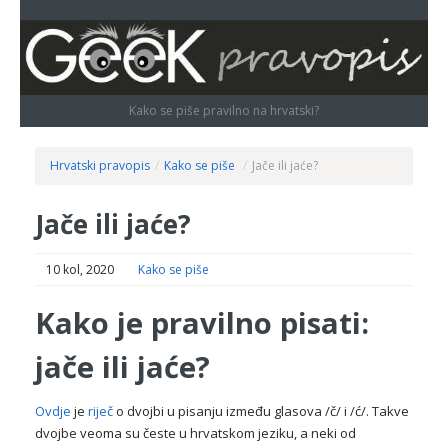
Kako se piše pravilno na hrvatski?
Hrvatski pravopis
/
Kako se piše
/
Jače ili jaće?
Jače ili jaće?
10 kol, 2020
Kako se piše
Kako je pravilno pisati:
jače ili jaće?
Ovdje
je
riječ
o dvojbi u pisanju između glasova /č/ i /ć/. Takve
dvojbe veoma su česte u hrvatskom jeziku, a neki od