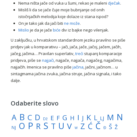
Nema ništa jače od vuka u šumi, rekao je maleni
dječak
.
Misliš li da se jače čuje moje bubnjanje od onih
istočnjačkih melodija koje dolaze iz stana ispod?
On je tako jak da jači biti
ne može
.
Mislio
je da je jače
biće
div iz bajke nego vilenjak.
U zaključku, u hrvatskom standardnom jeziku pravilno se piše
pridjev jak u komparativu – jači, jača, jače, jačoj, jačem, jačih,
jačeg, jačima… Pravilan superlativ,
treći
stupanj komparacije
pridjeva, piše se
najjači
, najjače, najjača, najjačeg, najjačima,
najjačih. Imenica se pravilno piše
jačina
, jačini, jačinom… u
sintagmama jačina zvuka, jačina struje, jačina signala, i tako
dalje.
Odaberite slovo
N
B
A
M
C
D
I
K
G
L
E
J
F
H
LJ
Dž
P
S
U
Č
O
V
R
Z
T
Ć
Š
Ž
NJ
Đ
W