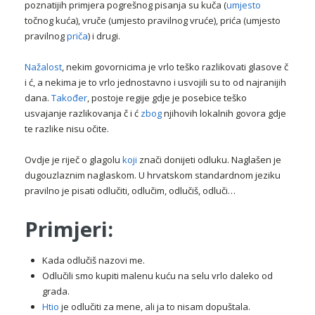
poznatijih primjera pogrešnog pisanja su kuča (
umjesto
točnog kuća), vruče (umjesto pravilnog vruće), prića (umjesto
pravilnog
priča
) i drugi.
Nažalost
, nekim govornicima je vrlo teško razlikovati glasove č
i ć, a nekima je to vrlo jednostavno i usvojili su to od najranijih
dana.
Također
, postoje regije gdje je posebice teško
usvajanje razlikovanja č i ć
zbog
njihovih lokalnih govora gdje
te razlike nisu očite.
Ovdje je riječ o glagolu
koji
znači donijeti odluku. Naglašen je
dugouzlaznim naglaskom. U hrvatskom standardnom jeziku
pravilno je pisati odlučiti, odlučim, odlučiš, odluči…
Primjeri:
Kada odlučiš nazovi me.
Odlučili smo kupiti malenu kuću na selu vrlo daleko od
grada.
Htio
je odlučiti za mene, ali ja to nisam dopuštala.