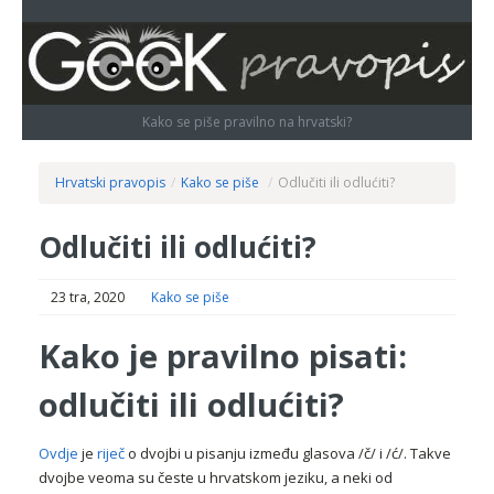
Kako se piše pravilno na hrvatski?
Hrvatski pravopis
/
Kako se piše
/
Odlučiti ili odlućiti?
Odlučiti ili odlućiti?
23 tra, 2020
Kako se piše
Kako je pravilno pisati:
odlučiti ili odlućiti?
Ovdje
je
riječ
o dvojbi u pisanju između glasova /č/ i /ć/. Takve
dvojbe veoma su česte u hrvatskom jeziku, a neki od