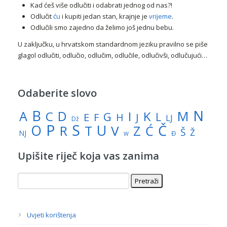
Kad ćeš više odlučiti i odabrati jednog od nas?!
Odlučit
ću
i kupiti jedan stan, krajnje je
vrijeme
.
Odlučili smo zajedno da želimo još jednu bebu.
U zaključku, u hrvatskom standardnom jeziku pravilno se piše
glagol odlučiti, odlučio, odlučim, odlučile, odlučivši, odlučujući…
Odaberite slovo
N
B
A
M
C
D
I
K
G
L
E
J
F
H
LJ
Dž
P
S
U
Č
O
V
R
Z
T
Ć
Š
Ž
NJ
Đ
W
Upišite riječ koja vas zanima
Uvjeti korištenja