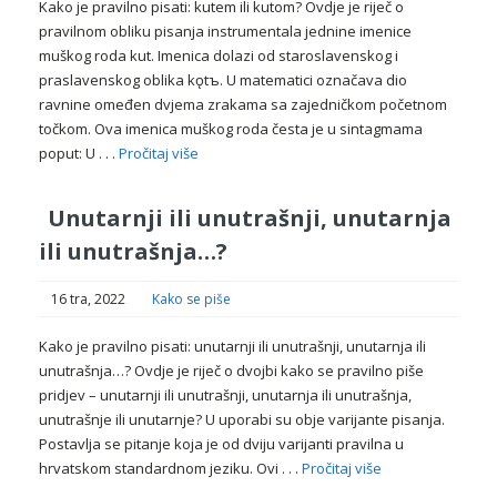
Kako je pravilno pisati: kutem ili kutom? Ovdje je riječ o
pravilnom obliku pisanja instrumentala jednine imenice
muškog roda kut. Imenica dolazi od staroslavenskog i
praslavenskog oblika kǫtъ. U matematici označava dio
ravnine omeđen dvjema zrakama sa zajedničkom početnom
točkom. Ova imenica muškog roda česta je u sintagmama
poput: U . . .
Pročitaj više
Unutarnji ili unutrašnji, unutarnja
ili unutrašnja…?
16 tra, 2022
Kako se piše
Kako je pravilno pisati: unutarnji ili unutrašnji, unutarnja ili
unutrašnja…? Ovdje je riječ o dvojbi kako se pravilno piše
pridjev – unutarnji ili unutrašnji, unutarnja ili unutrašnja,
unutrašnje ili unutarnje? U uporabi su obje varijante pisanja.
Postavlja se pitanje koja je od dviju varijanti pravilna u
hrvatskom standardnom jeziku. Ovi . . .
Pročitaj više