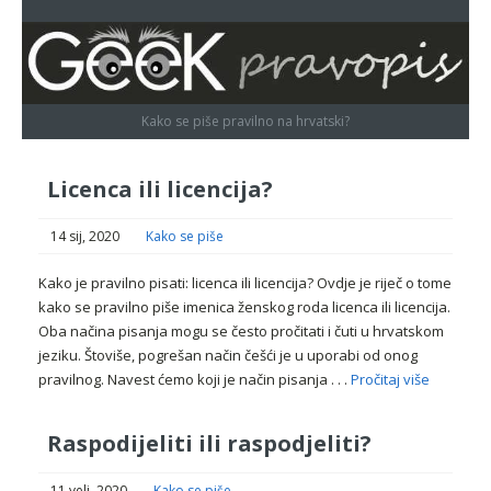
Kako se piše pravilno na hrvatski?
Licenca ili licencija?
14 sij, 2020
Kako se piše
Kako je pravilno pisati: licenca ili licencija? Ovdje je riječ o tome
kako se pravilno piše imenica ženskog roda licenca ili licencija.
Oba načina pisanja mogu se često pročitati i čuti u hrvatskom
jeziku. Štoviše, pogrešan način češći je u uporabi od onog
pravilnog. Navest ćemo koji je način pisanja . . .
Pročitaj više
Raspodijeliti ili raspodjeliti?
11 velj, 2020
Kako se piše