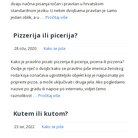
dvaju načina pisanja točan i pravilan u hrvatskom
standardnom jeziku. U nekim dvojbama pravilan je samo
jedan oblik, a u . . .
Pročitaj više
Pizzerija ili picerija?
28 ožu, 2020
Kako se piše
Kako je pravilno pisati: pizzerija ili picerija, piceria ili pizzeria?
Ovdje je riječ o dvojbi kako se pravilno piše imenica ženskog
roda koja označava ugostiteljski objekt koji je najpoznatiji po
pripremi pizze, a može uključivati i druga jela. Ako pogledamo
nazive po gradu ili napise po internetu, vidjet ćemo
raznolikost . . .
Pročitaj više
Kutem ili kutom?
23 svi, 2022
Kako se piše