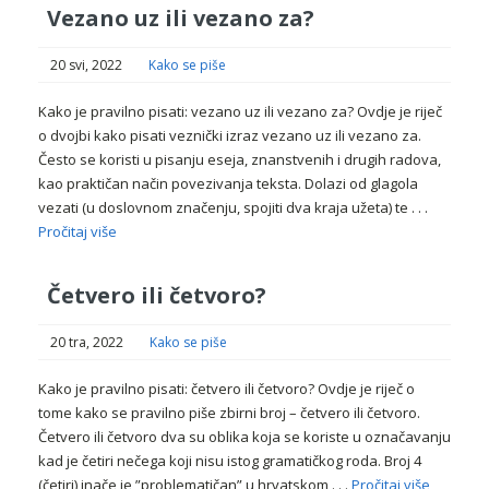
Vezano uz ili vezano za?
20 svi, 2022
Kako se piše
Kako je pravilno pisati: vezano uz ili vezano za? Ovdje je riječ
o dvojbi kako pisati veznički izraz vezano uz ili vezano za.
Često se koristi u pisanju eseja, znanstvenih i drugih radova,
kao praktičan način povezivanja teksta. Dolazi od glagola
vezati (u doslovnom značenju, spojiti dva kraja užeta) te . . .
Pročitaj više
Četvero ili četvoro?
20 tra, 2022
Kako se piše
Kako je pravilno pisati: četvero ili četvoro? Ovdje je riječ o
tome kako se pravilno piše zbirni broj – četvero ili četvoro.
Četvero ili četvoro dva su oblika koja se koriste u označavanju
kad je četiri nečega koji nisu istog gramatičkog roda. Broj 4
(četiri) inače je ”problematičan” u hrvatskom . . .
Pročitaj više