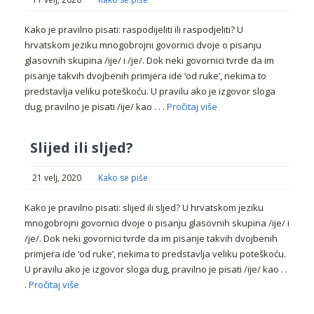
Kako je pravilno pisati: raspodijeliti ili raspodjeliti? U
hrvatskom jeziku mnogobrojni govornici dvoje o pisanju
glasovnih skupina /ije/ i /je/. Dok neki govornici tvrde da im
pisanje takvih dvojbenih primjera ide ‘od ruke’, nekima to
predstavlja veliku poteškoću. U pravilu ako je izgovor sloga
dug, pravilno je pisati /ije/ kao . . .
Pročitaj više
Slijed ili sljed?
21 velj, 2020
Kako se piše
Kako je pravilno pisati: slijed ili sljed? U hrvatskom jeziku
mnogobrojni govornici dvoje o pisanju glasovnih skupina /ije/ i
/je/. Dok neki govornici tvrde da im pisanje takvih dvojbenih
primjera ide ‘od ruke’, nekima to predstavlja veliku poteškoću.
U pravilu ako je izgovor sloga dug, pravilno je pisati /ije/ kao . .
.
Pročitaj više