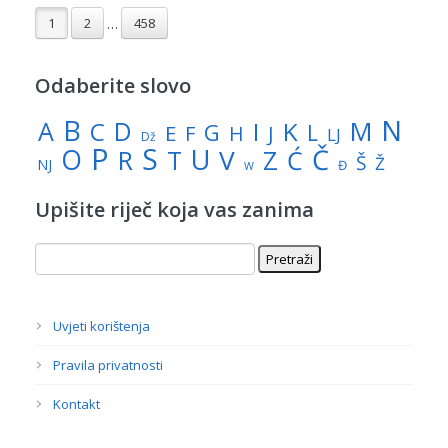
1
2
458
…
Odaberite slovo
N
B
A
M
C
D
I
K
G
L
E
J
F
H
LJ
Dž
P
S
U
Č
O
V
R
Z
T
Ć
Š
Ž
NJ
Đ
W
Upišite riječ koja vas zanima
Uvjeti korištenja
Pravila privatnosti
Kontakt