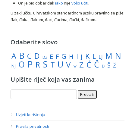
On je bio dobar đak
iako
nije
volio
učiti
.
U zaključku, u hrvatskom standardnom jeziku pravilno se piše:
đak, đaka, đakom, đaci, đacima, đački, đačkom…
Odaberite slovo
N
B
A
M
C
D
I
K
G
L
E
J
F
H
LJ
Dž
P
S
U
Č
O
V
R
Z
T
Ć
Š
Ž
NJ
Đ
W
Upišite riječ koja vas zanima
Uvjeti korištenja
Pravila privatnosti