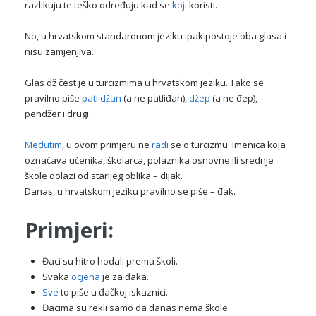
razlikuju te teško određuju kad se
koji
koristi.
No, u hrvatskom standardnom jeziku ipak postoje oba glasa i
nisu zamjenjiva.
Glas dž čest je u turcizmima u hrvatskom jeziku. Tako se
pravilno piše
patlidžan
(a ne patliđan),
džep
(a ne đep),
pendžer i drugi.
Međutim
, u ovom primjeru ne
radi
se o turcizmu. Imenica koja
označava učenika, školarca, polaznika osnovne ili srednje
škole dolazi od starijeg oblika – dijak.
Danas, u hrvatskom jeziku pravilno se piše – đak.
Primjeri:
Đaci su hitro hodali prema školi.
Svaka
ocjena
je za đaka.
Sve
to piše u đačkoj iskaznici.
Đacima su rekli samo da danas nema škole.