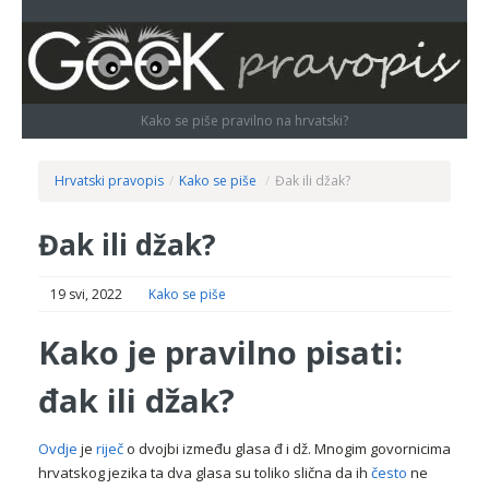
Kako se piše pravilno na hrvatski?
Hrvatski pravopis
/
Kako se piše
/
Đak ili džak?
Đak ili džak?
19 svi, 2022
Kako se piše
Kako je pravilno pisati:
đak ili džak?
Ovdje
je
riječ
o dvojbi između glasa đ i dž. Mnogim govornicima
hrvatskog jezika ta dva glasa su toliko slična da ih
često
ne