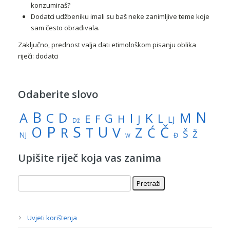
konzumiraš?
Dodatci udžbeniku imali su baš neke zanimljive teme koje
sam često obrađivala.
Zaključno, prednost valja dati etimološkom pisanju oblika
riječi: dodatci
Odaberite slovo
N
B
A
M
C
D
I
K
G
L
E
J
F
H
LJ
Dž
P
S
U
Č
O
V
R
Z
T
Ć
Š
Ž
NJ
Đ
W
Upišite riječ koja vas zanima
Uvjeti korištenja