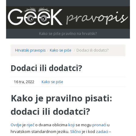
Kako se piše pravilno na hrvatski?
Hrvatski pravopis
/
Kako se piše
/
Dodaci ili dodatci?
Dodaci ili dodatci?
16 tra, 2022
Kako se piše
Kako je pravilno pisati:
dodaci ili dodatci?
Ovdje
je
riječ
o dvama oblicima
koji
se mogu
pronaći
u
hrvatskom standardnom jeziku.
Slično
je i kod
zadaci
–