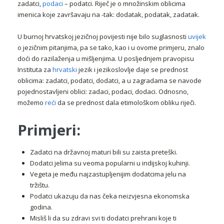
zadatci,
podaci
– podatci. Riječ je o množinskim oblicima
imenica koje završavaju na -tak: dodatak, podatak, zadatak.
U burnoj hrvatskoj jezičnoj povijesti nije bilo suglasnosti
uvijek
o jezičnim pitanjima, pa se tako, kao i u ovome primjeru, znalo
doći do razilaženja u mišljenjima. U posljednjem pravopisu
Instituta za
hrvatski
jezik i jezikoslovlje daje se prednost
oblicima: zadatci, podatci, dodatci, a u zagradama se navode
pojednostavljeni oblici: zadaci, podaci, dodaci. Odnosno,
možemo
reći
da se prednost dala etimološkom obliku riječi.
Primjeri:
Zadatci na državnoj maturi bili su zaista preteški.
Dodatci jelima su veoma popularni u indijskoj kuhinji.
Vegeta je među najzastupljenijim dodatcima jelu na
tržištu.
Podatci ukazuju da nas čeka neizvjesna ekonomska
godina.
Misliš li da su zdravi svi ti dodatci prehrani koje ti