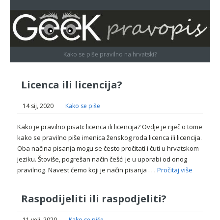
Kako se piše pravilno na hrvatski?
Licenca ili licencija?
14 sij, 2020
Kako se piše
Kako je pravilno pisati: licenca ili licencija? Ovdje je riječ o tome
kako se pravilno piše imenica ženskog roda licenca ili licencija.
Oba načina pisanja mogu se često pročitati i čuti u hrvatskom
jeziku. Štoviše, pogrešan način češći je u uporabi od onog
pravilnog. Navest ćemo koji je način pisanja . . .
Pročitaj više
Raspodijeliti ili raspodjeliti?
11 velj, 2020
Kako se piše