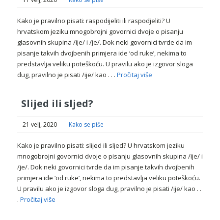
Kako je pravilno pisati: raspodijeliti ili raspodjeliti? U
hrvatskom jeziku mnogobrojni govornici dvoje o pisanju
glasovnih skupina /ije/ i /je/. Dok neki govornici tvrde da im
pisanje takvih dvojbenih primjera ide ‘od ruke’, nekima to
predstavlja veliku poteškoću. U pravilu ako je izgovor sloga
dug, pravilno je pisati /ije/ kao . . .
Pročitaj više
Slijed ili sljed?
21 velj, 2020
Kako se piše
Kako je pravilno pisati: slijed ili sljed? U hrvatskom jeziku
mnogobrojni govornici dvoje o pisanju glasovnih skupina /ije/ i
/je/. Dok neki govornici tvrde da im pisanje takvih dvojbenih
primjera ide ‘od ruke’, nekima to predstavlja veliku poteškoću.
U pravilu ako je izgovor sloga dug, pravilno je pisati /ije/ kao . .
.
Pročitaj više