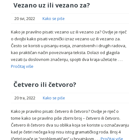
Vezano uz ili vezano za?
20 svi, 2022
Kako se piše
Kako je pravilno pisati: vezano uz ili vezano za? Ovdje je riječ
o dvojbi kako pisati veznički izraz vezano uz ili vezano za.
Često se koristi u pisanju eseja, znanstvenih i drugih radova,
kao praktičan način povezivanja teksta. Dolazi od glagola
vezati (u doslovnom značenju, spojiti dva kraja užeta) te . . .
Pročitaj više
Četvero ili četvoro?
20 tra, 2022
Kako se piše
Kako je pravilno pisati: četvero ili četvoro? Ovdje je riječ o
tome kako se pravilno piše zbirni broj – četvero ili četvoro.
Četvero ili četvoro dva su oblika koja se koriste u označavanju
kad je četiri nečega koji nisu istog gramatičkog roda. Broj 4
(četiri) inače je ”problematičan” u hrvatskom . . .
Pročitaj više