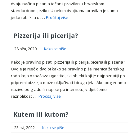
dvaju načina pisanja točan i pravilan u hrvatskom
standardnom jeziku. U nekim dvojbama pravilan je samo
jedan oblik, a u . . .
Pročitaj više
Pizzerija ili picerija?
28 ožu, 2020
Kako se piše
Kako je pravilno pisati: pizzerija ili picerija, piceria ili pizzeria?
Ovdje je riječ o dvojbi kako se pravilno piše imenica ženskog
roda koja označava ugostiteljski objekt koji je najpoznatiji po
pripremi pizze, a može uključivati i druga jela. Ako pogledamo
nazive po gradu ili napise po internetu, vidjet ćemo
raznolikost . . .
Pročitaj više
Kutem ili kutom?
23 svi, 2022
Kako se piše