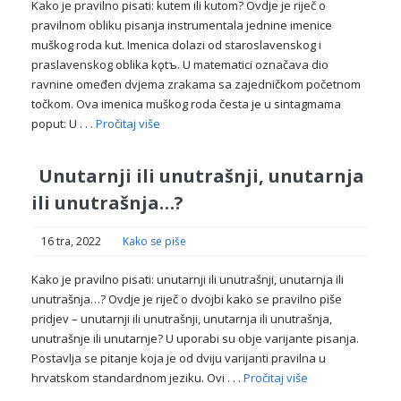
Kako je pravilno pisati: kutem ili kutom? Ovdje je riječ o
pravilnom obliku pisanja instrumentala jednine imenice
muškog roda kut. Imenica dolazi od staroslavenskog i
praslavenskog oblika kǫtъ. U matematici označava dio
ravnine omeđen dvjema zrakama sa zajedničkom početnom
točkom. Ova imenica muškog roda česta je u sintagmama
poput: U . . .
Pročitaj više
Unutarnji ili unutrašnji, unutarnja
ili unutrašnja…?
16 tra, 2022
Kako se piše
Kako je pravilno pisati: unutarnji ili unutrašnji, unutarnja ili
unutrašnja…? Ovdje je riječ o dvojbi kako se pravilno piše
pridjev – unutarnji ili unutrašnji, unutarnja ili unutrašnja,
unutrašnje ili unutarnje? U uporabi su obje varijante pisanja.
Postavlja se pitanje koja je od dviju varijanti pravilna u
hrvatskom standardnom jeziku. Ovi . . .
Pročitaj više