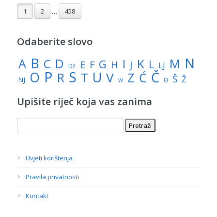
1
2
458
…
Odaberite slovo
N
B
A
M
C
D
I
K
G
L
E
J
F
H
LJ
Dž
P
S
U
Č
O
V
R
Z
T
Ć
Š
Ž
NJ
Đ
W
Upišite riječ koja vas zanima
Uvjeti korištenja
Pravila privatnosti
Kontakt