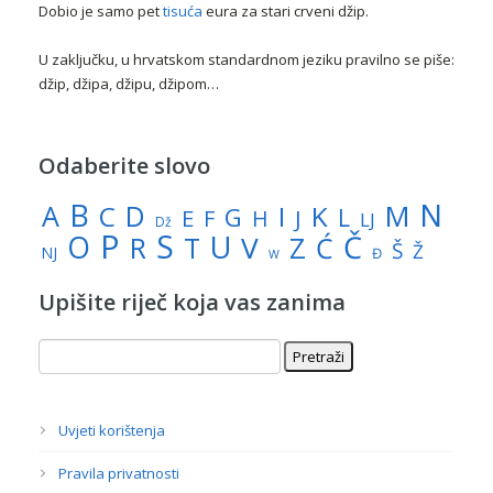
Dobio je samo pet
tisuća
eura za stari crveni džip.
U zaključku, u hrvatskom standardnom jeziku pravilno se piše:
džip, džipa, džipu, džipom…
Odaberite slovo
N
B
A
M
C
D
I
K
G
L
E
J
F
H
LJ
Dž
P
S
U
Č
O
V
R
Z
T
Ć
Š
Ž
NJ
Đ
W
Upišite riječ koja vas zanima
Uvjeti korištenja
Pravila privatnosti