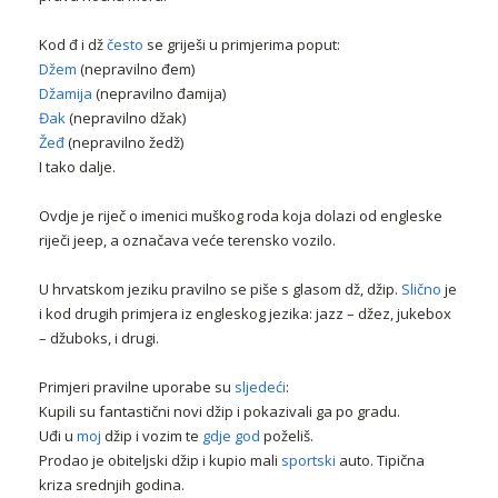
Kod đ i dž
često
se griješi u primjerima poput:
Džem
(nepravilno đem)
Džamija
(nepravilno đamija)
Đak
(nepravilno džak)
Žeđ
(nepravilno žedž)
I tako dalje.
Ovdje je riječ o imenici muškog roda koja dolazi od engleske
riječi jeep, a označava veće terensko vozilo.
U hrvatskom jeziku pravilno se piše s glasom dž, džip.
Slično
je
i kod drugih primjera iz engleskog jezika: jazz – džez, jukebox
– džuboks, i drugi.
Primjeri pravilne uporabe su
sljedeći
:
Kupili su fantastični novi džip i pokazivali ga po gradu.
Uđi u
moj
džip i vozim te
gdje god
poželiš.
Prodao je obiteljski džip i kupio mali
sportski
auto. Tipična
kriza srednjih godina.