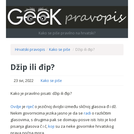
Kako se piše pravilno na hrvatski?
Hrvatski pravopis
/
Kako se piše
/
Džip ili đip?
Džip ili đip?
23 svi, 2022
Kako se piše
Kako je pravilno pisati: džip ili đip?
Ovdje
je
riječ
o jezičnoj dvojbi između sličnoj glasova đ i dž.
Nekim govornicima jezika jasno je da se
radi
o različitim
glasovima, s drugima pak se doimaju posve isti. Isto je kod
pisanja glasova č i ć,
koji
su za neke govornike hrvatskog
prava noćna mora.