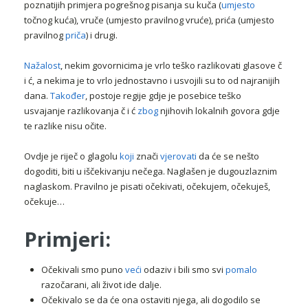
poznatijih primjera pogrešnog pisanja su kuča (
umjesto
točnog kuća), vruče (umjesto pravilnog vruće), prića (umjesto
pravilnog
priča
) i drugi.
Nažalost
, nekim govornicima je vrlo teško razlikovati glasove č
i ć, a nekima je to vrlo jednostavno i usvojili su to od najranijih
dana.
Također
, postoje regije gdje je posebice teško
usvajanje razlikovanja č i ć
zbog
njihovih lokalnih govora gdje
te razlike nisu očite.
Ovdje je riječ o glagolu
koji
znači
vjerovati
da će se nešto
dogoditi, biti u iščekivanju nečega. Naglašen je dugouzlaznim
naglaskom. Pravilno je pisati očekivati, očekujem, očekuješ,
očekuje…
Primjeri:
Očekivali smo puno
veći
odaziv i bili smo svi
pomalo
razočarani, ali život ide dalje.
Očekivalo se da će ona ostaviti njega, ali dogodilo se