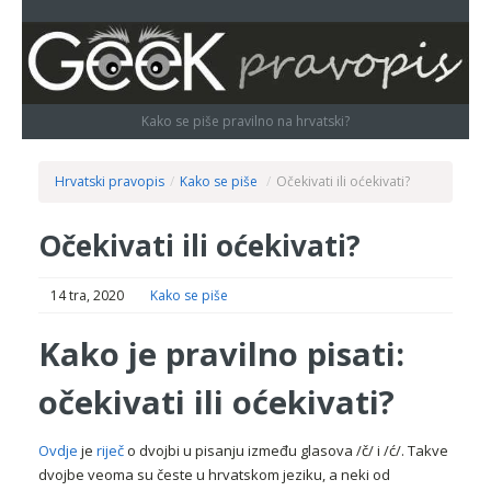
Kako se piše pravilno na hrvatski?
Hrvatski pravopis
/
Kako se piše
/
Očekivati ili oćekivati?
Očekivati ili oćekivati?
14 tra, 2020
Kako se piše
Kako je pravilno pisati:
očekivati ili oćekivati?
Ovdje
je
riječ
o dvojbi u pisanju između glasova /č/ i /ć/. Takve
dvojbe veoma su česte u hrvatskom jeziku, a neki od