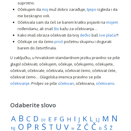
suprotno.
Očekujem da
moj
muž dobro zarađuje,
lijepo
izgleda i da
me beskrajno voli.
Očekivala sam da ćeš se barem kratko pojaviti na
mojem
rođendanu, ali znaš
što
kažu za očekivanja…
Kako imaš obraza očekivati da tvoj
dečko
baš
sve
plaća
?!
Očekuje se da ćemo
proći
početnu skupinu i dogurati
barem do četvrtfinala.
U zaključku, u hrvatskom standardnom jeziku pravilno se piše
glagol očekivati, očekujem, očekuje, očekujemo, očekujete,
očekivali, očekivale, očekivala, očekivat ćemo, očekivat ćete,
očekivat ćemo… Glagolska imenica pravilno se piše
očekivanje
. Pridjev se piše
očekivan
, očekivana,
očekivano
.
Odaberite slovo
N
B
A
M
C
D
I
K
G
L
E
J
F
H
LJ
Dž
P
S
U
Č
O
V
R
Z
T
Ć
Š
Ž
NJ
Đ
W