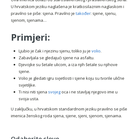
U hrvatskom jeziku naglašena je kratkosilaznim naglaskom i
pravilno se piše: sjena. Pravilno je
također
: sjene, sjenu,
sjenom, sjenama…
Primjeri:
Ljubio je čak i njezinu sjenu, toliko ju je
volio
.
Zabavljala se gledajući sjene na asfaltu.
Djevojke su šetale ulicom, a iza njih šetale su njihove
sjene.
Volio je gledati igru svjetlosti i sjene koju su tvorile ulične
svjetiljke.
Ti nisi niti sjena
svojeg
oca i ne stavljaj njegovo ime u
svoja usta.
U zaključku, u hrvatskom standardnom jeziku pravilno se piše
imenica ženskog roda sjena, sjene, sjeni, sjenom, sjenama.
Odaberite slovo