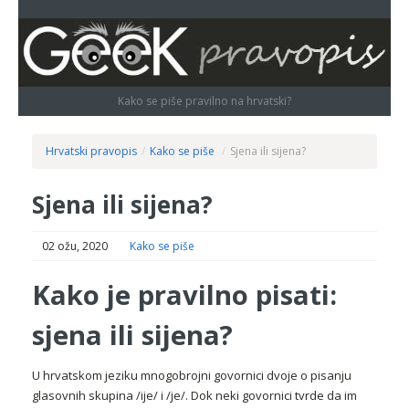
Kako se piše pravilno na hrvatski?
Hrvatski pravopis
/
Kako se piše
/
Sjena ili sijena?
Sjena ili sijena?
02 ožu, 2020
Kako se piše
Kako je pravilno pisati:
sjena ili sijena?
U hrvatskom jeziku mnogobrojni govornici dvoje o pisanju
glasovnih skupina /ije/ i /je/. Dok neki govornici tvrde da im