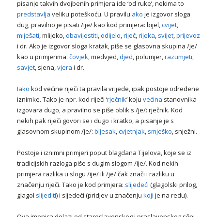
pisanje takvih dvojbenih primjera ide ‘od ruke’, nekima to
predstavlja
veliku poteškoću. U pravilu
ako
je izgovor sloga
dug, pravilno je pisati /ije/ kao kod primjera: bijel,
cvijet
,
miješati
, mlijeko,
obavijestiti
,
odijelo
,
riječ
,
rijeka
,
svijet
,
prijevoz
i dr. Ako je izgovor sloga kratak, piše se glasovna skupina /je/
kao u primjerima:
čovjek
, medvjed,
djed
, polumjer,
razumjeti
,
savjet
, sjena,
vjera
i dr.
Iako
kod većine riječi ta pravila vrijede, ipak postoje određene
iznimke. Tako je npr. kod riječi ‘
rječnik
’ koju
većina
stanovnika
izgovara dugo, a pravilno se piše oblik s /je/: rječnik. Kod
nekih pak riječi govori se i dugo i kratko, a pisanje je s
glasovnom skupinom /je/:
bljesak
,
cvjetnjak
,
smješko
, snježni.
Postoje i iznimni primjeri poput blagdana Tijelova, koje se iz
tradicijskih razloga piše s dugim slogom /ije/. Kod nekih
primjera razlika u slogu /ije/ ili /je/ čak znači i razliku u
značenju riječi. Tako je kod primjera:
slijedeći
(glagolski prilog,
glagol
slijediti
) i sljedeći (pridjev u značenju
koji
je na redu).
Ova imenica dolazi od staroslavenskog i praslavenskog sěnь.