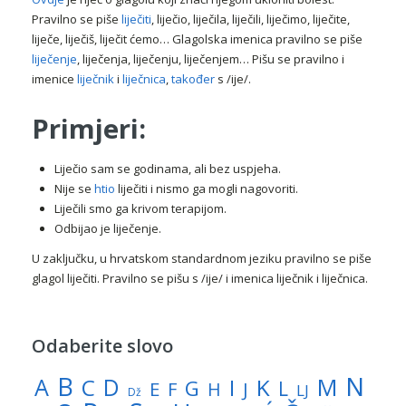
Pravilno se piše
liječiti
, liječio, liječila, liječili, liječimo, liječite,
liječe, liječiš, liječit ćemo… Glagolska imenica pravilno se piše
liječenje
, liječenja, liječenju, liječenjem… Pišu se pravilno i
imenice
liječnik
i
liječnica
,
također
s /ije/.
Primjeri:
Liječio sam se godinama, ali bez uspjeha.
Nije se
htio
liječiti i nismo ga mogli nagovoriti.
Liječili smo ga krivom terapijom.
Odbijao je liječenje.
U zaključku, u hrvatskom standardnom jeziku pravilno se piše
glagol liječiti. Pravilno se pišu s /ije/ i imenica liječnik i liječnica.
Odaberite slovo
N
B
A
M
C
D
I
K
G
L
E
J
F
H
LJ
Dž