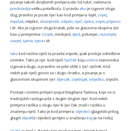
pisanje takvih dvojbenih primjera ide ‘od ruke’, nekima to
predstavlja
veliku poteškoću. U pravilu
ako
je izgovor sloga
dug, pravilno je pisati /ije/ kao kod primjera: bijel,
cvijet
,
miješati
, mlijeko,
obavijestiti
,
odijelo
,
riječ
,
rijeka
,
svijet
,
prijevoz
i dr. Ako je izgovor sloga kratak, piše se glasovna skupina /je/
kao u primjerima:
čovjek
, medvjed,
djed
, polumjer,
razumjeti
,
savjet
,
sjena
,
vjera
i dr.
Iako
kod većine riječi ta pravila vrijede, ipak postoje određene
iznimke. Tako je npr. kod riječi ‘
rječnik
’ koju
većina
stanovnika
izgovara dugo, a pravilno se piše oblik s /je/: rječnik. Kod
nekih pak riječi govori se i dugo i kratko, a pisanje je s
glasovnom skupinom /je/:
bljesak
,
cvjetnjak
,
smješko
, snježni.
Postoje i iznimni primjeri poput blagdana Tijelova, koje se iz
tradicijskih razloga piše s dugim slogom /ije/. Kod nekih
primjera razlika u slogu /ije/ ili /je/ čak znači i razliku u
značenju riječi. Tako je kod primjera:
slijedeći
(glagolski prilog,
glagol
slijediti
) i sljedeći (pridjev u značenju
koji
je na redu).
Ovdje
je riječ o glagolu koji znači njegom ukloniti bolest.