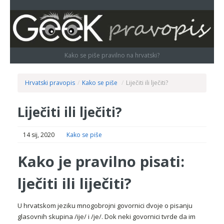
Kako se piše pravilno na hrvatski?
Hrvatski pravopis
/
Kako se piše
/
Liječiti ili lječiti?
Liječiti ili lječiti?
14 sij, 2020
Kako se piše
Kako je pravilno pisati:
lječiti ili liječiti?
U hrvatskom jeziku mnogobrojni govornici dvoje o pisanju
glasovnih skupina /ije/ i /je/. Dok neki govornici tvrde da im