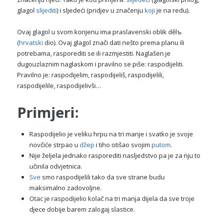
glagol
slijediti
) i sljedeći (pridjev u značenju
koji
je na redu).
Ovaj glagol u svom korijenu ima praslavenski oblik dělъ
(
hrvatski
dio). Ovaj glagol znači dati nešto prema planu ili
potrebama, rasporediti se ili razmjestiti. Naglašen je
dugouzlaznim naglaskom i pravilno se piše: raspodijeliti.
Pravilno je: raspodijelim, raspodijeliš, raspodijelili,
raspodijelile, raspodijelivši…
Primjeri:
Raspodijelio je veliku hrpu na tri manje i svatko je svoje
novčiće strpao u
džep
i tiho otišao svojim
putom
.
Nije željela jednako rasporediti nasljedstvo pa je za nju to
učinila odvjetnica.
Sve
smo raspodijelili tako da sve strane budu
maksimalno zadovoljne.
Otac je raspodijelio kolač na tri manja dijela da sve troje
djece dobije barem zalogaj slastice.