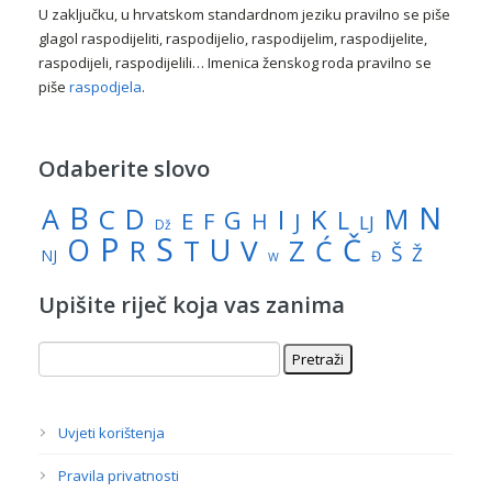
U zaključku, u hrvatskom standardnom jeziku pravilno se piše
glagol raspodijeliti, raspodijelio, raspodijelim, raspodijelite,
raspodijeli, raspodijelili… Imenica ženskog roda pravilno se
piše
raspodjela
.
Odaberite slovo
N
B
A
M
C
D
I
K
G
L
E
J
F
H
LJ
Dž
P
S
U
Č
O
V
R
Z
T
Ć
Š
Ž
NJ
Đ
W
Upišite riječ koja vas zanima
Uvjeti korištenja
Pravila privatnosti