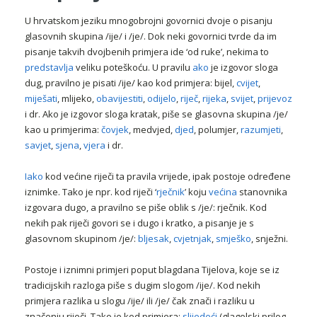
U hrvatskom jeziku mnogobrojni govornici dvoje o pisanju
glasovnih skupina /ije/ i /je/. Dok neki govornici tvrde da im
pisanje takvih dvojbenih primjera ide ‘od ruke’, nekima to
predstavlja
veliku poteškoću. U pravilu
ako
je izgovor sloga
dug, pravilno je pisati /ije/ kao kod primjera: bijel,
cvijet
,
miješati
, mlijeko,
obavijestiti
,
odijelo
,
riječ
,
rijeka
,
svijet
,
prijevoz
i dr. Ako je izgovor sloga kratak, piše se glasovna skupina /je/
kao u primjerima:
čovjek
, medvjed,
djed
, polumjer,
razumjeti
,
savjet
,
sjena
,
vjera
i dr.
Iako
kod većine riječi ta pravila vrijede, ipak postoje određene
iznimke. Tako je npr. kod riječi ‘
rječnik
’ koju
većina
stanovnika
izgovara dugo, a pravilno se piše oblik s /je/: rječnik. Kod
nekih pak riječi govori se i dugo i kratko, a pisanje je s
glasovnom skupinom /je/:
bljesak
,
cvjetnjak
,
smješko
, snježni.
Postoje i iznimni primjeri poput blagdana Tijelova, koje se iz
tradicijskih razloga piše s dugim slogom /ije/. Kod nekih
primjera razlika u slogu /ije/ ili /je/ čak znači i razliku u
značenju riječi. Tako je kod primjera:
slijedeći
(glagolski prilog,